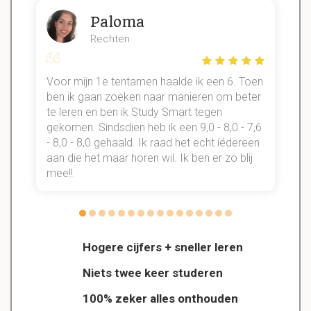
Paloma
Rechten
Voor mijn 1e tentamen haalde ik een 6. Toen
n
ben ik gaan zoeken naar manieren om beter
te leren en ben ik Study Smart tegen
gekomen. Sindsdien heb ik een 9,0 - 8,0 - 7,6
b
- 8,0 - 8,0 gehaald. Ik raad het echt íédereen
aan die het maar horen wil. Ik ben er zo blij
s
mee!!
Hogere cijfers + sneller leren
Niets twee keer studeren
100% zeker alles onthouden