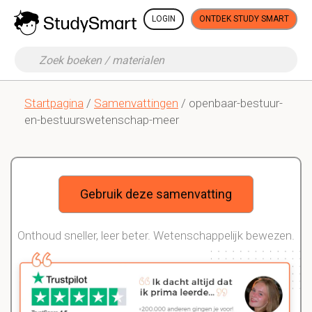
LOGIN
ONTDEK STUDY SMART
Startpagina
/
Samenvattingen
/ openbaar-bestuur-
en-bestuurswetenschap-meer
Gebruik deze samenvatting
Onthoud sneller, leer beter. Wetenschappelijk bewezen.