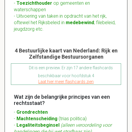
-
Toezichthouder
op gemeenten en
waterschappen
- Uitvoering van taken in opdracht van het rijk,
oftewel het Rijksbeleid in
medebewind
; filebeleid,
jeugdzorg etc.
4 Bestuurlijke kaart van Nederland: Rijk en
Zelfstandige Bestuursorganen
Dit is een preview. Er zijn 17 andere flashcards
beschikbaar voor hoofdstuk 4
Laat hier meer flashcards zien
Wat zijn de belangrijke principes van een
rechtsstaat?
-
Grondrechten
-
Machtenscheiding
(trias politica)
-
Legaliteitsbeginsel
(alleen veroordeling voor
handelingen die bij wet strafbaar zijn)