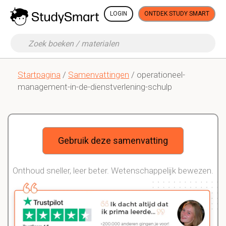
LOGIN
ONTDEK STUDY SMART
Startpagina
/
Samenvattingen
/ operationeel-
management-in-de-dienstverlening-schulp
Gebruik deze samenvatting
Onthoud sneller, leer beter. Wetenschappelijk bewezen.