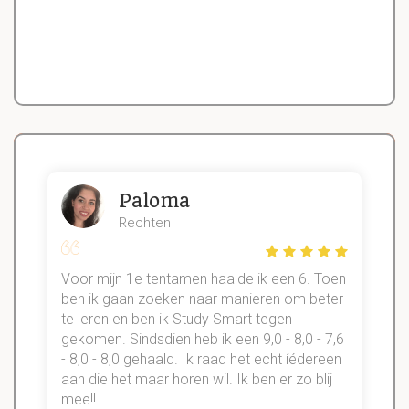
Paloma
Rechten
Voor mijn 1e tentamen haalde ik een 6. Toen
n
ben ik gaan zoeken naar manieren om beter
te leren en ben ik Study Smart tegen
gekomen. Sindsdien heb ik een 9,0 - 8,0 - 7,6
b
- 8,0 - 8,0 gehaald. Ik raad het echt íédereen
aan die het maar horen wil. Ik ben er zo blij
s
mee!!