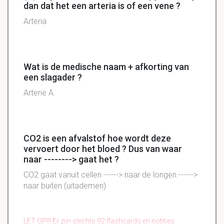
dan dat het een arteria is of een vene ?
Arteria
Wat is de medische naam + afkorting van
een slagader ?
Arterie A.
CO2 is een afvalstof hoe wordt deze
vervoert door het bloed ? Dus van waar
naar --------> gaat het ?
CO2 gaat vanuit cellen ------> naar de longen ------>
naar buiten (uitademen)
LET OP!!! Er zijn slechts 92 flashcards en notities