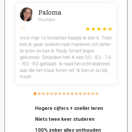
Paloma
Rechten
Voor mijn 1e tentamen haalde ik een 6. Toen
n
ben ik gaan zoeken naar manieren om beter
te leren en ben ik Study Smart tegen
gekomen. Sindsdien heb ik een 9,0 - 8,0 - 7,6
b
- 8,0 - 8,0 gehaald. Ik raad het echt íédereen
aan die het maar horen wil. Ik ben er zo blij
s
mee!!
Hogere cijfers + sneller leren
Niets twee keer studeren
100% zeker alles onthouden