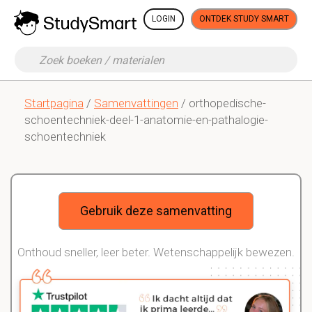
LOGIN
ONTDEK STUDY SMART
Startpagina
/
Samenvattingen
/ orthopedische-
schoentechniek-deel-1-anatomie-en-pathalogie-
schoentechniek
Gebruik deze samenvatting
Onthoud sneller, leer beter. Wetenschappelijk bewezen.