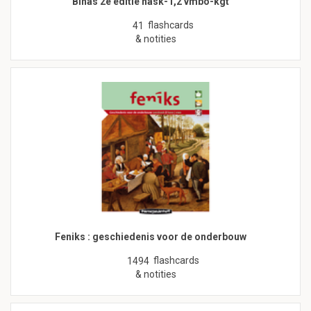
Binas 2e editie nask-1,2 vmbo-kgt
flashcards
41
& notities
Feniks : geschiedenis voor de onderbouw
flashcards
1494
& notities