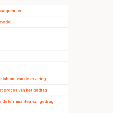
onsequenties
 model
loed
e per methode:
De inhoud van de ervaring
ent of de test
->
het proces van het gedrag
patient relatie
 de determinanten van gedrag
te vrgroten