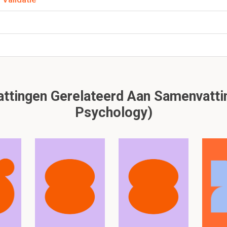
onderzoeker waren collega's met geleijke interesse en vriendsc
es heen
->
kennis:
object kennis in termen van algemene basic p
geest
lezen, klik hier:
tingen Gerelateerd Aan Samenvattin
Psychology)