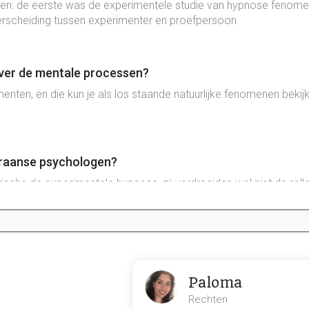
nten: de eerste was de experimentele studie van hypnose fenome
derscheiding tussen experimenter en proefpersoon
ver de mentale processen?
menten, en die kun je als los staande natuurlijke fenomenen bekijk
d
Fraanse psychologen?
tische de experimentele hypnose, zij verdraaiden wel niet de roll
rscheiding tussen onderzoeker en onderzochte aan.
1890?
hynpotiseerde subjecten en richte zich op experimenten met kind
Paloma
undt's methode, maar wel met de Franse methode.
Rechten