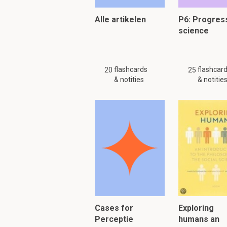
Alle artikelen
P6: Progress
science
flashcards
flashcar
20
25
& notities
& notitie
Cases for
Exploring
Perceptie
humans an