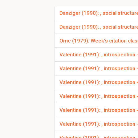
Omdat hij het niet vond
Danziger (1990): , social struct
Danziger (1990): , social structu
Hoe noemde Galton 
aangeboren, biologisch
Orne (1979): Week's citation clas
Valentine (1991): , introspection
Hoe noemd men Ga
Valentine (1991): , introspectio
een antropometrisch
Valentine (1991): , introspection
De experimenter pro
Valentine (1991): , introspection 
-
Galton
: onderzoeker 
kennis:
object kennis
Valentine (1991): , introspection
-
Klinisch
experiment: 
Valentine (1991): , introspection
binnen de experimentel
binnen de experimentel
Valentine (1991): , introspection -