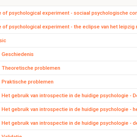
 dat het individu in een geisoleerde sociale context getest werd.
ure of psychological experiment - sociaal psychologische c
re of psychological experiment - the eclipse van het leipzig
de "uitdrukkingen" van zijn proefpersonen?
e factoren, daardoor waren zij afgesloten van enige sociale inv
sic
 - Geschiedenis
ltons methode ook?
n - Theoretische problemen
e methode
 - Praktische problemen
efpersonen relatie + passende doel-kennis op een rijtj
- Het gebruik van introspectie in de huidige psychologie - 
en pp ontmoeten als vreemden, voor korte tijd voor het experim
 - Het gebruik van introspectie in de huidige psychologie - 
exp en pp hadden over het algemeen en bestaan patroon of arts-
 - Het gebruik van introspectie in de huidige psychologie -
e situatie
->
kennis:
een grote meting om het medische context 
e situatie
 Validatie