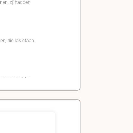
nen, zij hadden
en, die los staan
en maar hielden
eren. Dit kon
Zeger
Handels- wetenschap