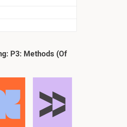
hap, vaak over
rocessen in een
g: P3: Methods (Of