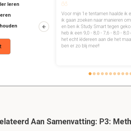
ler leren
"subject" eigenlijk voor de eerste keer echt conistent 
al mn
Voor mijn 1e tentamen haalde ik 
deren
 punten
ik gaan zoeken naar manieren om 
 klinische experimenten, omdat die term vaak gebruikt werd om
thouden
oon een heel
en ben ik Study Smart tegen gek
f naturalistische observatie aan te geven.
 waarmee ik
heb ik een 9,0 - 8,0 - 7,6 - 8,0 - 8,
tudie gewoon
het echt íédereen aan die het maar
ben er zo blij mee!!
t
1.1 de 3 modellen in vergelijking
Dit is een preview. Er zijn 1 andere flashcards beschikbaar voor hoofdst
Laat hier meer flashcards zien
alton's onderzoek?
 prestaties die je met elkaar kon vergelijken. Het moesten onafha
jn. De karaktertrekken noemde men "vaardigheden" of "vermoge
lateerd Aan Samenvatting: P3: Meth
Galton zich tot de simplere mentale processen?