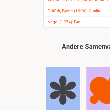
-
Leipzig
labor: pp en 
Griffith, Byrne (1996): Qualia
meerdere onderzoekj
algemene volwassen 
Nagel (1974): Bat
Om verder te 
Andere Samenvat