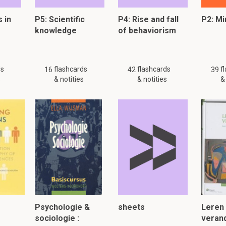
 in
P5: Scientific
P4: Rise and fall
P2: Mi
knowledge
of behaviorism
ds
flashcards
flashcards
f
16
42
39
s
& notities
& notities
&
Psychologie &
sheets
Leren
sociologie :
veran