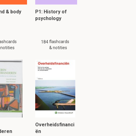
nd & body
P1: History of
psychology
lashcards
flashcards
184
 notities
& notities
Overheidsfinanci
deren
ën