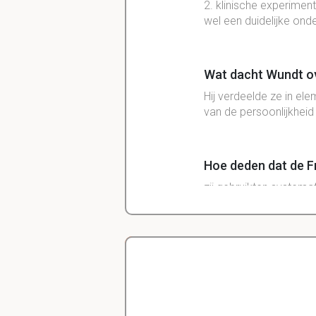
2. klinische experime
wel een duidelijke on
Wat dacht Wundt o
Hij verdeelde ze in ele
van de persoonlijkhei
Hoe deden dat de 
zij gebruikten systema
een aanhoudende onde
Wat de Binet rond 
hij ging weg van de ge
Delano
natuurlijk niet met W
Diergeneeskunde