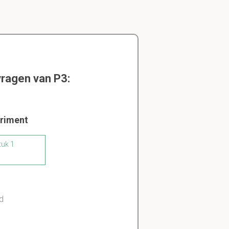
vragen van P3:
eriment
tuk 1
jd