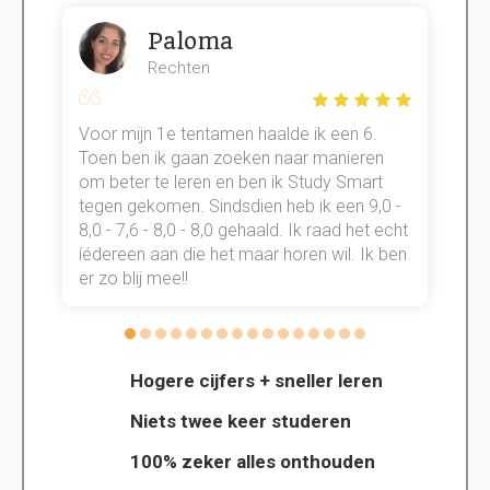
Paloma
Rechten
Voor mijn 1e tentamen haalde ik een 6.
M
Toen ben ik gaan zoeken naar manieren
v
om beter te leren en ben ik Study Smart
a
tegen gekomen. Sindsdien heb ik een 9,0 -
s
t
8,0 - 7,6 - 8,0 - 8,0 gehaald. Ik raad het echt
k
n.
íédereen aan die het maar horen wil. Ik ben
d
er zo blij mee!!
Hogere cijfers + sneller leren
Niets twee keer studeren
100% zeker alles onthouden