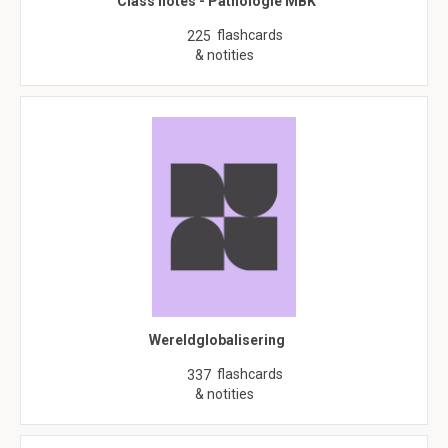
Class notes - Pathologie MBK
flashcards
225
& notities
Wereldglobalisering
flashcards
337
& notities