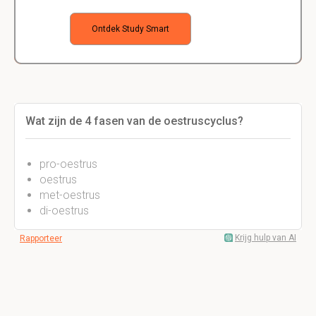
Ontdek Study Smart
Wat zijn de 4 fasen van de oestruscyclus?
pro-oestrus
oestrus
met-oestrus
di-oestrus
Krijg hulp van AI
Rapporteer