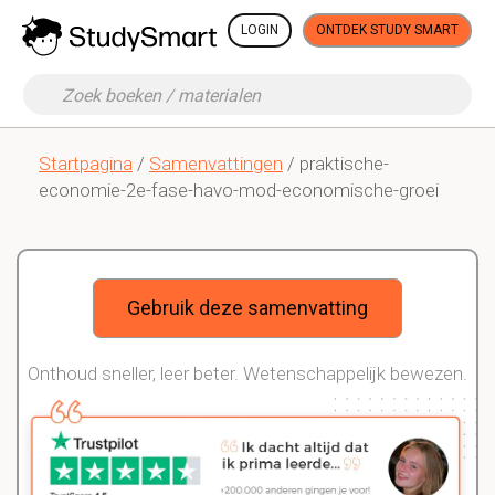
LOGIN
ONTDEK STUDY SMART
Startpagina
/
Samenvattingen
/ praktische-
economie-2e-fase-havo-mod-economische-groei
Gebruik deze samenvatting
Onthoud sneller, leer beter. Wetenschappelijk bewezen.