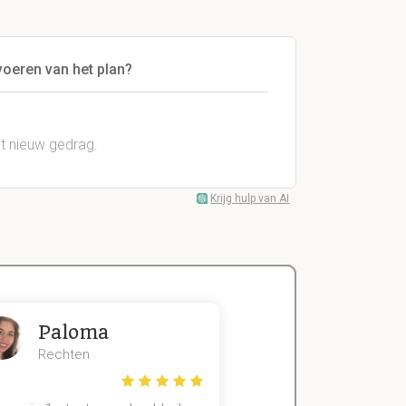
voeren van het plan?
t nieuw gedrag.
Krijg hulp van AI
Paloma
Zeger
Rechten
Handels- wet