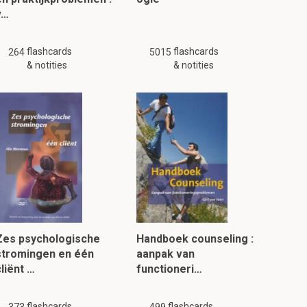
v…
flashcards
flashcards
264
5015
& notities
& notities
Zes psychologische
Handboek counseling :
stromingen en één
aanpak van
liënt …
functioneri…
flashcards
flashcards