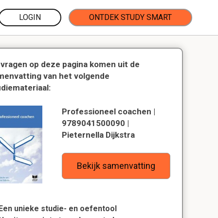
LOGIN
ONTDEK STUDY SMART
 vragen op deze pagina komen uit de
menvatting van het volgende
udiemateriaal:
Professioneel coachen |
9789041500090 |
Pieternella Dijkstra
Bekijk samenvatting
Een unieke studie- en oefentool