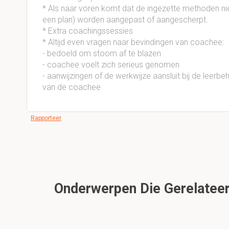
* Als naar voren komt dat de ingezette methoden niet 
een plan) worden aangepast of aangescherpt.
* Extra coachingssessies
* Altijd even vragen naar bevindingen van coachee:
- bedoeld om stoom af te blazen
- coachee voelt zich serieus genomen
- aanwijzingen of de werkwijze aansluit bij de leerbe
van de coachee
Rapporteer
Onderwerpen Die Gerelateerd