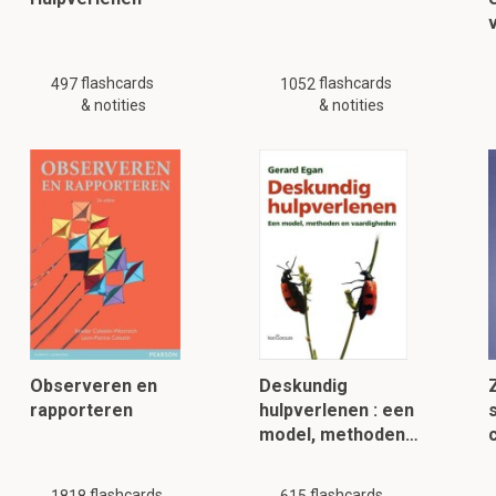
flashcards
flashcards
497
1052
& notities
& notities
Observeren en
Deskundig
rapporteren
hulpverlenen : een
model, methoden…
c
flashcards
flashcards