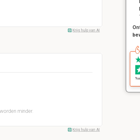
Ont
Krijg hulp van AI
be
 worden minder.
Krijg hulp van AI