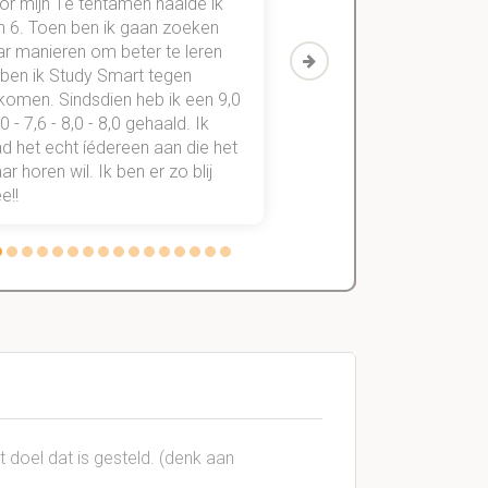
or mijn 1e tentamen haalde ik
Met mijn oude method
n 6. Toen ben ik gaan zoeken
geslaagd voor maar 3
ar manieren om beter te leren
vakken. Sinds ik mijn
 ben ik Study Smart tegen
aantekeningen digitaal
komen. Sindsdien heb ik een 9,0
study smart, ben ik voo
,0 - 7,6 - 8,0 - 8,0 gehaald. Ik
vakken de éérste keer
d het echt íédereen aan die het
StudySmart neemt voo
r horen wil. Ik ben er zo blij
stress van slagen of n
e!!
weg.
 doel dat is gesteld. (denk aan