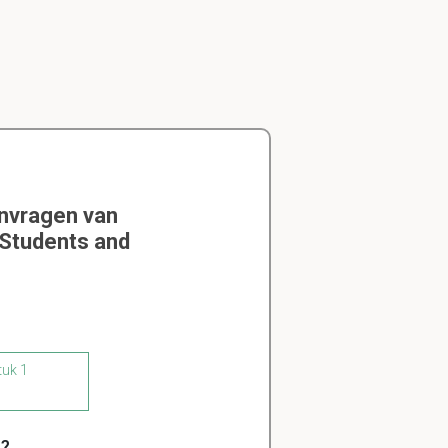
envragen van
 Students and
tuk 1
n?