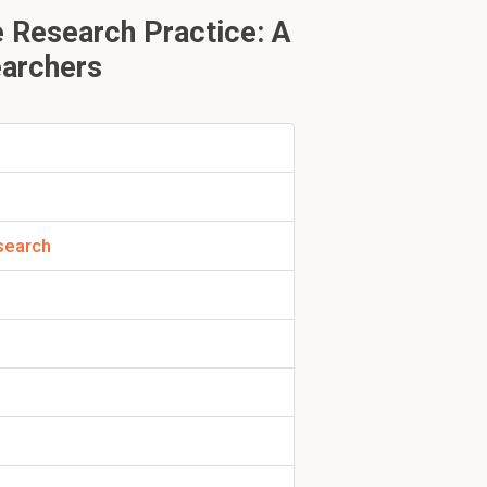
nzin en
 Research Practice: A
earchers
mes en
memo's
...
 fenomenen te
jven.
egenereerd
esearch
 onderzoek op
titatief
de karakter