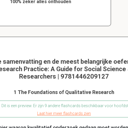
100% zeker alles onthouden
e samenvatting en de meest belangrijke oef
Research Practice: A Guide for Social Science
Researchers | 9781446209127
1 The Foundations of Qualitative Research
Dit is een preview. Er zijn 9 andere flashcards beschikbaar voor hoofds
Laat hier meer flashcards zien
anier waarop kwalitatief onderzoek gedaan moet worde