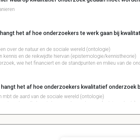
anieren
hangt het af hoe onderzoekers te werk gaan bij kwalitat
gen over de natuur en de sociale wereld (ontologie)
 kennis en de reikwijdte hiervan (epistemologie/kennistheorie)
erzoek, wie het financiert en de standpunten en milieu van de on
 hangt het af hoe onderzoekers kwalitatief onderzoek
n mbt de aard van de sociale wereld (ontologie)
ennis en hoe die kennis kan worden verkregen (epistemologie)
l van het onderzoek, de financiers en de posities en omgeving
lf
ctoren hebben geleid tot een enorme hoeveelheid variaties in hoe 