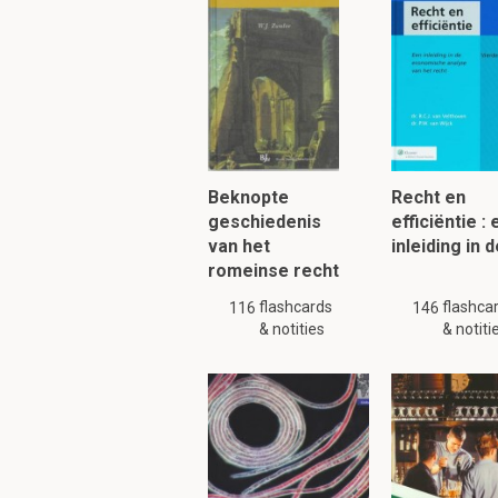
Ontologie
- houd zich 
wereld. (wat er bestaa
Epistemologie
- houd 
realiteit en wat de ba
Wat zijn enkele ker
Beknopte
Recht en
of er wel of niet een s
geschiedenis
efficiëntie :
van mensen.
van het
inleiding in 
Of er een gedeelde soc
romeinse recht
flashcards
flashca
116
146
& notities
& notiti
Om verder te 