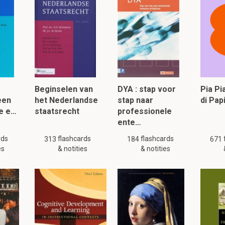
bezig met de
oorsprong
/aard van de realiteit en wat er te weten 
t, wat maakt dat iets bestaat)
zich bezig met weten en leren over de wereld en hoe we kunnen
sis vormt van kennis. (wat is kennis, wat kan er gekend worden)
n vragen van de ontologie?
Beginselen van
DYA : stap voor
Pia P
ociale realiteit is die onafhankelijk kan bestaan van de ideeën en 
 een
het Nederlandse
stap naar
di Pa
de e…
staatsrecht
professionele
iale realiteit is of alleen meerdere die context gespecificeerde.
ente…
rds
flashcards
flashcards
313
184
671
es
& notities
& notities
lezen, klik hier: