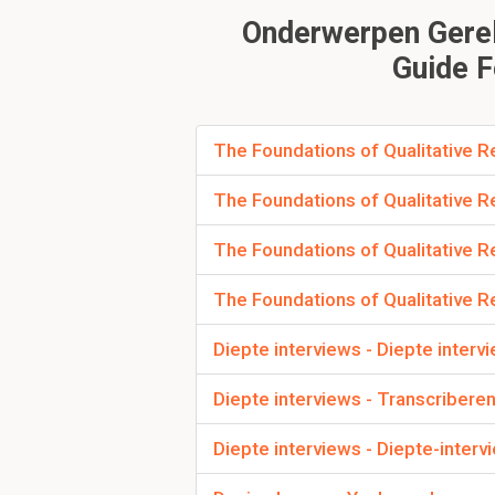
Hoe wordt kwalitati
Onderwerpen Gerela
Lincoln omschreve
Guide F
Een aantal
interpretee
Deze methodes transf
reeks van
representati
Kwalitatieve
onderzoeke
The Foundations of Qualitative Re
interpreteren of te ve
Kwalitatief onderzoek
The Foundations of Qualitative R
worden i.p.v. vooraf g
The Foundations of Qualitative R
Wat kan gezien word
The Foundations of Qualitative R
het gebied van hyp
Diepte interviews - Diepte inter
Bij kwalitatief onderz
onderzoek vaak het st
Diepte interviews - Transcribere
Diepte interviews - Diepte-inter
wat zijn de sleutel
geven?