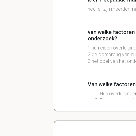
nee, er zijn meerder m
van welke factoren 
onderzoek?
1 hun eigen overtuigin
2 de oorsprong van hun
3 het doel van het ond
Van welke factoren
Hun overtuiginge
De aard van de k
De bedoeling/doe
onderzoekers ze
Verschillen in deze fa