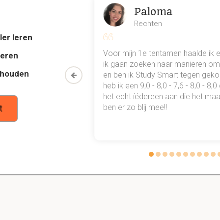
voerd.
Paloma
Rechten
ler leren
1.1 The nature of qualitative research
al mn
Voor mijn 1e tentamen haalde ik 
deren
 punten
ik gaan zoeken naar manieren om 
it is een preview. Er zijn 20 andere flashcards beschikbaar voor hoofds
thouden
oon een heel
en ben ik Study Smart tegen gek
Laat hier meer flashcards zien
 waarmee ik
heb ik een 9,0 - 8,0 - 7,6 - 8,0 - 8,
tudie gewoon
het echt íédereen aan die het maar
ief onderzoek ondanks dat het enorm breed is door Denz
ben er zo blij mee!!
t
ven?
ieve materieel praktijken die de wereld meer zichtbaar maken.
ormeren de wereld.
d in een serie van representaties, inclusief aantekeningen, interv
mo's...
ers onderzoeken dingen in hun natuurlijke setting, en proberen z
preteren aangaande wat voor betekenis men er aan geeft.