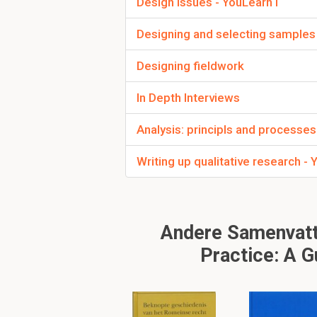
Design Issues - YouLearn I
Zie tabel
Designing and selecting samples
Designing fieldwork
In Depth Interviews
D
Analysis: principls and processes
aan wat zijn de vra
Writing up qualitative research -
wereld bestudeerd
Ontologie - houd zich 
wereld.
Epistemologie - houd z
Andere Samenvatti
issues zoals hoe we ku
Practice: A 
Welke 2 filosofisc
wordt de vraag bea