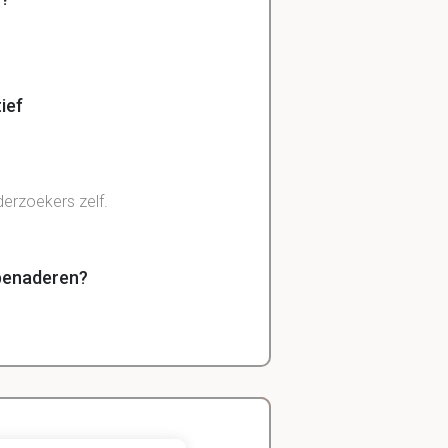
ief
derzoekers zelf.
 benaderen?
en van de
kwalitatief