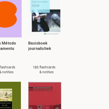
valt over de
 leren over de
ia Método
Basisboek
interpretaties
piamentu
journalistiek
flashcards
flashcards
185
& notities
& notities