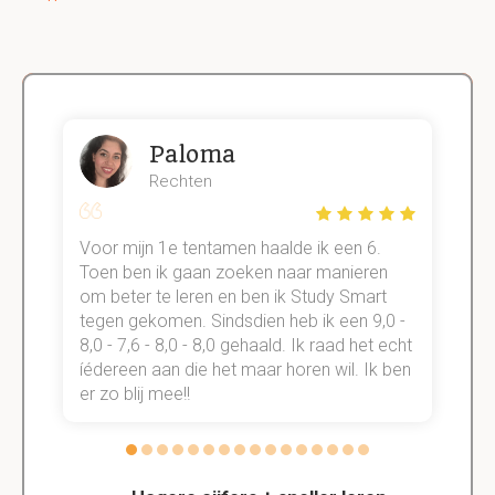
Paloma
Rechten
Voor mijn 1e tentamen haalde ik een 6.
M
Toen ben ik gaan zoeken naar manieren
v
om beter te leren en ben ik Study Smart
a
tegen gekomen. Sindsdien heb ik een 9,0 -
s
t
8,0 - 7,6 - 8,0 - 8,0 gehaald. Ik raad het echt
k
n.
íédereen aan die het maar horen wil. Ik ben
d
er zo blij mee!!