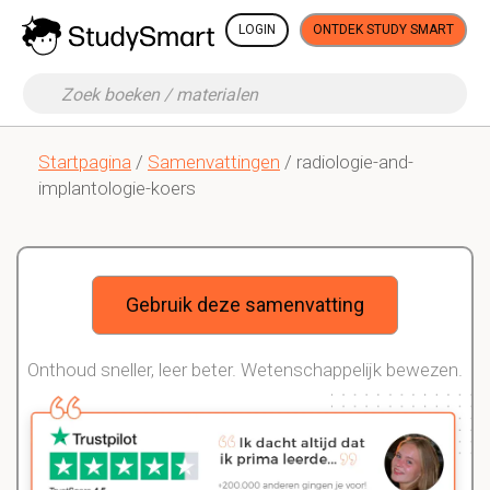
LOGIN
ONTDEK STUDY SMART
Startpagina
/
Samenvattingen
/ radiologie-and-
implantologie-koers
Gebruik deze samenvatting
Onthoud sneller, leer beter. Wetenschappelijk bewezen.