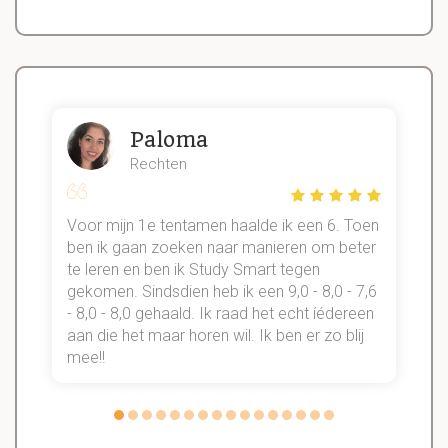
Paloma
Rechten
Voor mijn 1e tentamen haalde ik een 6. Toen
n
ben ik gaan zoeken naar manieren om beter
te leren en ben ik Study Smart tegen
gekomen. Sindsdien heb ik een 9,0 - 8,0 - 7,6
b
- 8,0 - 8,0 gehaald. Ik raad het echt íédereen
aan die het maar horen wil. Ik ben er zo blij
s
mee!!