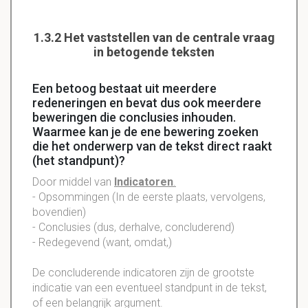
1.3.2 Het vaststellen van de centrale vraag
in betogende teksten
Een betoog bestaat uit meerdere
redeneringen en bevat dus ook meerdere
beweringen die conclusies inhouden.
Waarmee kan je de ene bewering zoeken
die het onderwerp van de tekst direct raakt
(het standpunt)?
Door middel van
Indicatoren
.
-
Opsommingen
(In de eerste plaats, vervolgens,
bovendien)
- Conclusies (dus, derhalve,
concluderend
)
-
Redegevend
(want, omdat,)
De
concluderende
indicatoren zijn de grootste
indicatie van een eventueel standpunt in de tekst,
of een belangrijk argument.