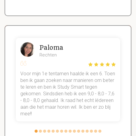
Paloma
Rechten
Voor mijn 1e tentamen haalde ik een 6. Toen
n
ben ik gaan zoeken naar manieren om beter
te leren en ben ik Study Smart tegen
gekomen. Sindsdien heb ik een 9,0 - 8,0 - 7,6
b
- 8,0 - 8,0 gehaald. Ik raad het echt íédereen
aan die het maar horen wil. Ik ben er zo blij
s
mee!!