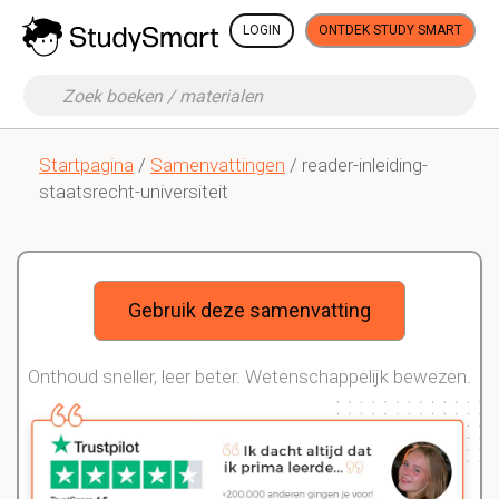
LOGIN
ONTDEK STUDY SMART
Startpagina
/
Samenvattingen
/ reader-inleiding-
staatsrecht-universiteit
Gebruik deze samenvatting
Onthoud sneller, leer beter. Wetenschappelijk bewezen.