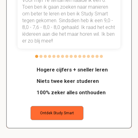
Voor mijn 1e tentamen haalde ik een 6.
M
Toen ben ik gaan zoeken naar manieren
v
om beter te leren en ben ik Study Smart
a
tegen gekomen. Sindsdien heb ik een 9,0 -
s
t
8,0 - 7,6 - 8,0 - 8,0 gehaald. Ik raad het echt
k
n.
íédereen aan die het maar horen wil. Ik ben
d
er zo blij mee!!
Hogere cijfers + sneller leren
Niets twee keer studeren
100% zeker alles onthouden
Ontdek Study Smart