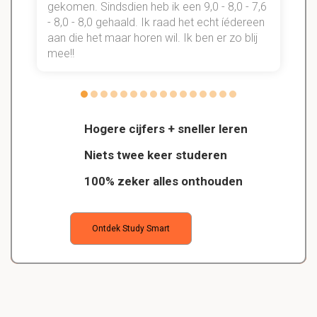
gekomen. Sindsdien heb ik een 9,0 - 8,0 - 7,6
b
- 8,0 - 8,0 gehaald. Ik raad het echt íédereen
aan die het maar horen wil. Ik ben er zo blij
s
mee!!
Hogere cijfers + sneller leren
Niets twee keer studeren
100% zeker alles onthouden
Ontdek Study Smart