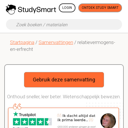
LOGIN
ONTDEK STUDY SMART
Startpagina
/
Samenvattingen
/ relatievermogens-
en-erfrecht
Gebruik deze samenvatting
Onthoud sneller, leer beter. Wetenschappelijk bewezen.