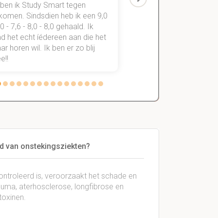
 ben ik Study Smart tegen
aantekeningen digitaal
komen. Sindsdien heb ik een 9,0
study smart, ben ik voo
,0 - 7,6 - 8,0 - 8,0 gehaald. Ik
vakken de éérste keer
d het echt íédereen aan die het
StudySmart neemt voo
r horen wil. Ik ben er zo blij
stress van slagen of n
e!!
weg.
ld van onstekingsziekten?
controleerd is, veroorzaakt het schade en
euma, aterhosclerose, longfibrose en
toxinen.