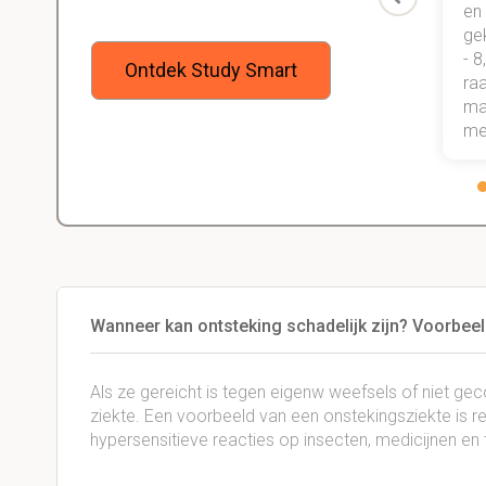
n Study
Maar bovenal heb ik nu gewoon
en
een heel goede studiemethode
ge
onder de knie, waarmee ik zeker
- 8
Ontdek Study Smart
weet dat ik de rest van mijn studie
raa
gewoon ga halen.
maa
me
Wanneer kan ontsteking schadelijk zijn? Voorbee
Als ze gereicht is tegen eigenw weefsels of niet ge
ziekte. Een voorbeeld van een onstekingsziekte is r
hypersensitieve reacties op insecten, medicijnen en 