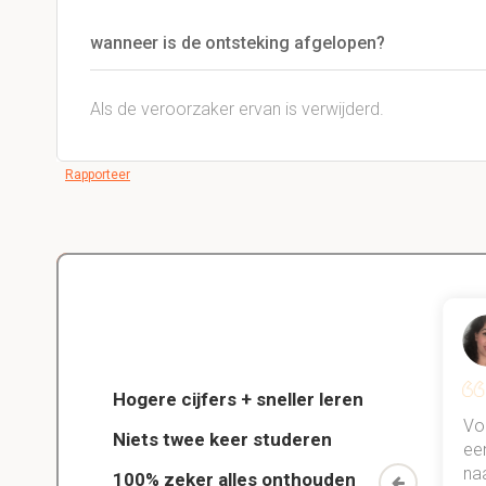
wanneer is de ontsteking afgelopen?
Als de veroorzaker ervan is verwijderd.
Rapporteer
Delano
Diergeneeskunde
Hogere cijfers + sneller leren
jn kind
Dankzij StudySmart heb ik vorig
Vo
Niets twee keer studeren
chool!
jaar al mn examens gehaald en
ee
n kind
ook veel betere punten gehaald.
na
100% zeker alles onthouden