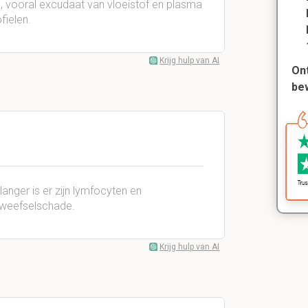
n, vooral excudaat van vloeistof en plasma
fielen.
Krijg hulp van AI
Ont
be
langer is er zijn lymfocyten en
n weefselschade.
Krijg hulp van AI