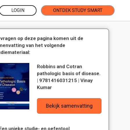
LOGIN
ONTDEK STUDY SMART
 vragen op deze pagina komen uit de
menvatting van het volgende
udiemateriaal:
Robbins and Cotran
pathologic basis of disease.
| 9781416031215 | Vinay
Kumar
Bekijk samenvatting
Een unieke studie- en oefentool