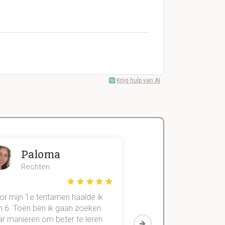
Krijg hulp van AI
Paloma
Zeger
Rechten
Handels- wet
or mijn 1e tentamen haalde ik
Met mijn oude method
n 6. Toen ben ik gaan zoeken
geslaagd voor maar 3
ar manieren om beter te leren
vakken. Sinds ik mijn