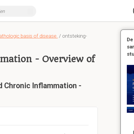
thologic basis of disease.
/ ontsteking-
De
sa
st
mation - Overview of
d Chronic Inflammation -