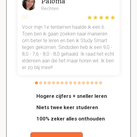
Paloma
Rechten
Voor mijn 1e tentamen haalde ik een 6.
M
Toen ben ik gaan zoeken naar manieren
v
om beter te leren en ben ik Study Smart
a
tegen gekomen. Sindsdien heb ik een 9,0 -
s
t
8,0 - 7,6 - 8,0 - 8,0 gehaald. Ik raad het echt
k
n.
íédereen aan die het maar horen wil. Ik ben
d
er zo blij mee!!
Hogere cijfers + sneller leren
Niets twee keer studeren
100% zeker alles onthouden