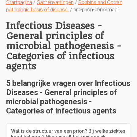
Startpagina
/
Samenvattingen
/
Robbins and Cotran
pathologic basis of disease.
/ prp-prion-abnormaal
Infectious Diseases -
General principles of
microbial pathogenesis -
Categories of infectious
agents
5 belangrijke vragen over Infectious
Diseases - General principles of
microbial pathogenesis -
Categories of infectious agents
Wat is de structuur van een prion? Bij welke ziektes
komt het voor? Waar wordt het gewoonlijk