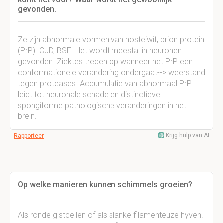
gevonden.
Ze zijn abnormale vormen van hosteiwit, prion protein
(PrP). CJD, BSE. Het wordt meestal in neuronen
gevonden. Ziektes treden op wanneer het PrP een
conformationele verandering ondergaat--> weerstand
tegen proteases. Accumulatie van abnormaal PrP
leidt tot neuronale schade en distinctieve
spongiforme pathologische veranderingen in het
brein.
Krijg hulp van AI
Rapporteer
Op welke manieren kunnen schimmels groeien?
Als ronde gistcellen of als slanke filamenteuze hyven.