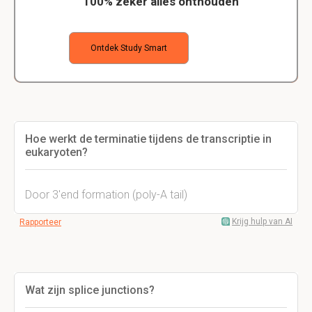
100% zeker alles onthouden
Ontdek Study Smart
Hoe werkt de terminatie tijdens de transcriptie in
eukaryoten?
Door 3'end formation (poly-A tail)
Krijg hulp van AI
Rapporteer
Wat zijn splice junctions?