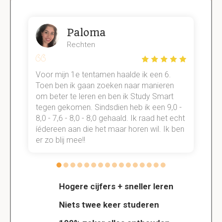
Paloma
Rechten
Voor mijn 1e tentamen haalde ik een 6.
M
Toen ben ik gaan zoeken naar manieren
v
om beter te leren en ben ik Study Smart
a
tegen gekomen. Sindsdien heb ik een 9,0 -
s
t
8,0 - 7,6 - 8,0 - 8,0 gehaald. Ik raad het echt
k
n.
íédereen aan die het maar horen wil. Ik ben
d
er zo blij mee!!
Hogere cijfers + sneller leren
Niets twee keer studeren