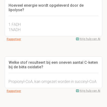
Hoeveel energie wordt opgeleverd door de
lipolyse?
1 FADH
1NADH
Krijg hulp van AI
Rapporteer
Welke stof resulteert bij een oneven aantal C-keten
bij de bèta oxidatie?
Propionyl-CoA, kan omgezet worden in succinyl-CoA
Krijg hulp van AI
Rapporteer