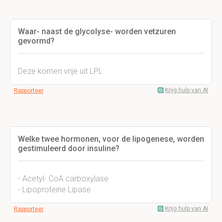
Waar- naast de glycolyse- worden vetzuren
gevormd?
Deze komen vrije uit LPL
Krijg hulp van AI
Rapporteer
Welke twee hormonen, voor de lipogenese, worden
gestimuleerd door insuline?
- Acetyl- CoA carboxylase
- Lipoproteïne Lipase
Krijg hulp van AI
Rapporteer