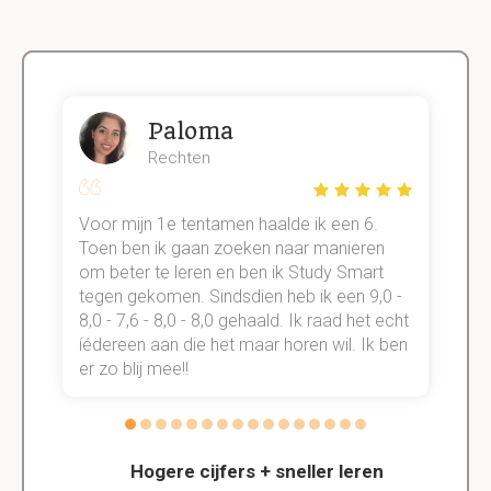
Paloma
Rechten
Voor mijn 1e tentamen haalde ik een 6.
M
Toen ben ik gaan zoeken naar manieren
v
om beter te leren en ben ik Study Smart
a
tegen gekomen. Sindsdien heb ik een 9,0 -
s
t
8,0 - 7,6 - 8,0 - 8,0 gehaald. Ik raad het echt
k
n.
íédereen aan die het maar horen wil. Ik ben
d
er zo blij mee!!
Hogere cijfers + sneller leren