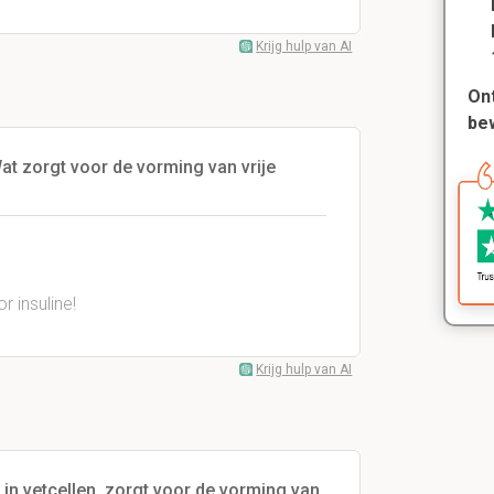
Krijg hulp van AI
Ont
be
t zorgt voor de vorming van vrije
 insuline!
Krijg hulp van AI
in vetcellen, zorgt voor de vorming van