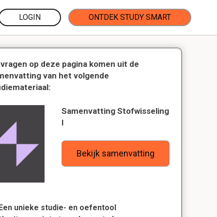
LOGIN
ONTDEK STUDY SMART
 vragen op deze pagina komen uit de
menvatting van het volgende
udiemateriaal:
Samenvatting Stofwisseling
I
Bekijk samenvatting
Een unieke studie- en oefentool