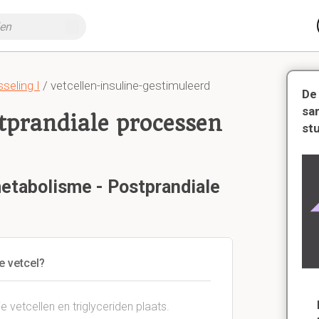
seling I
/ vetcellen-insuline-gestimuleerd
De
sa
tprandiale processen
st
metabolisme - Postprandiale
e vetcel?
e vetcellen en triglyceriden plaats.