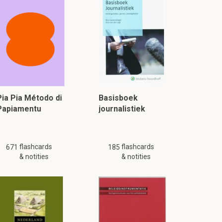
Pia Pia Método di
Basisboek
Papiamentu
journalistiek
flashcards
flashcards
671
185
& notities
& notities