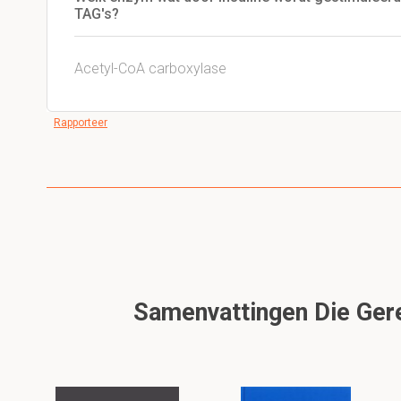
TAG's?
Acetyl-CoA carboxylase
Rapporteer
Samenvattingen Die Gerel