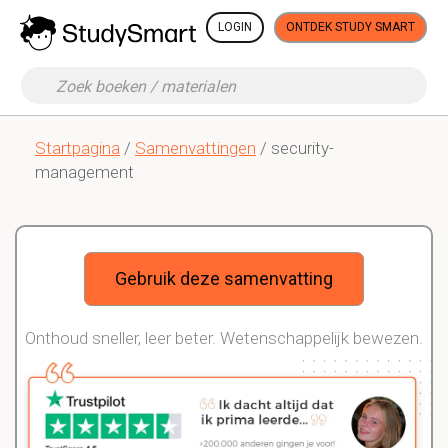
LOGIN
ONTDEK STUDY SMART
Startpagina
/
Samenvattingen
/ security-
management
Gebruik deze samenvatting
Onthoud sneller, leer beter. Wetenschappelijk bewezen.