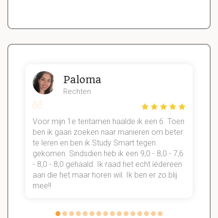
Paloma
Rechten
Voor mijn 1e tentamen haalde ik een 6. Toen
n
ben ik gaan zoeken naar manieren om beter
te leren en ben ik Study Smart tegen
gekomen. Sindsdien heb ik een 9,0 - 8,0 - 7,6
b
- 8,0 - 8,0 gehaald. Ik raad het echt íédereen
aan die het maar horen wil. Ik ben er zo blij
s
mee!!