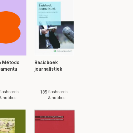
ia Método
Basisboek
piamentu
journalistiek
g is mogelijk niet
flashcards
flashcards
185
& notities
& notities