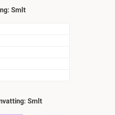
uk 2.6
ng: Smlt
 meten
uk 2.8
vatting: Smlt