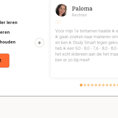
Paloma
Rechten
ler leren
.5 Netwerk 2 serie en parallel schakelen van weerstand
al mn
Voor mijn 1e tentamen haalde ik 
deren
 punten
ik gaan zoeken naar manieren om 
thouden
oon een heel
en ben ik Study Smart tegen gek
gen bij serie of parallel geschakelde weerstanden?
 waarmee ik
heb ik een 9,0 - 8,0 - 7,6 - 8,0 - 8,
 weerstanden.
tudie gewoon
het echt íédereen aan die het maar
ben er zo blij mee!!
t
rvangings weerstand Rv uit van serie geschakelde weer
n serie geschakelde weerstanden is gelijk aan de som van die 
2.6 meten en meetinstrumenten