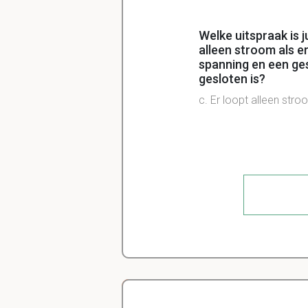
Welke uitspraak is j
alleen stroom als e
spanning en een gesl
gesloten is?
c. Er loopt alleen stro
Hoe reken je U uit:
U=IxR