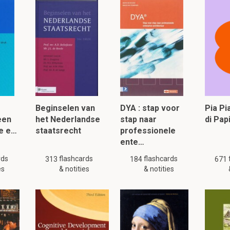
gen P uit gedrukt?
2.10 Veiligheid in de elektrotechniek
ïsoleerd apparaat geaard zijn?
Beginselen van
DYA : stap voor
Pia P
 een
het Nederlandse
stap naar
di Pa
de e…
staatsrecht
professionele
ente…
93 flashcards en notities beschikbaar voor dit materiaal. Deze samenvattin
rds
flashcards
flashcards
313
184
671
gelijke
of
andere
samenvattingen.
es
& notities
& notities
lezen, klik hier: