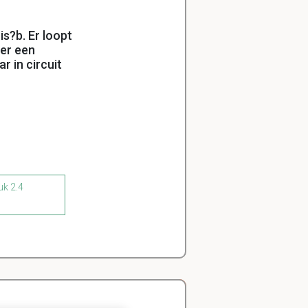
is?b. Er loopt
 er een
r in circuit
uk 2.4