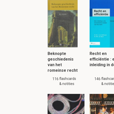
Waarin wordt vermo
in Watt
Moet een dubbel ge
Nee
Beknopte
Recht en
geschiedenis
efficiëntie :
van het
inleiding in 
romeinse recht
LET OP!!! Er zijn slechts 
flashcards
flashca
116
146
volledig. Zoek a.u.b.
soort
& notities
& notiti
Om verder te 