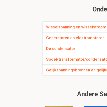
Onder
Word een amperemet
Wisselspanning en wisselstroom
aparaat?
In serie
Generatoren en elektromotoren
De condensator
Spoel/transformator/condensato
Gelijkspanningsbronnen en gelijk
Wat betekend P ?
Vermogen in watt.
Andere Sa