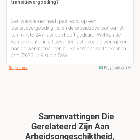
transitievergoeding?
Een werknemer heeft pas recht op een
transitievergoeding indien de arbeidsovereenkomst
ten minste 24 maanden heeft geduurd. Wel kan de
kantonrechter in dit geval ten laste van de werkgever
aan de werknemer een billijke vergoeding toekennen
(art. 7:673 lid 9 sub b BW).
Krijg hulp van AI
Rapporteer
Samenvattingen Die
Gerelateerd Zijn Aan
Arbeidsongeschiktheid,