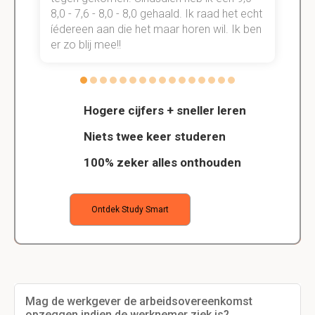
t
8,0 - 7,6 - 8,0 - 8,0 gehaald. Ik raad het echt
k
n.
íédereen aan die het maar horen wil. Ik ben
d
er zo blij mee!!
Hogere cijfers + sneller leren
Niets twee keer studeren
100% zeker alles onthouden
Ontdek Study Smart
Mag de werkgever de arbeidsovereenkomst
opzeggen indien de werknemer ziek is?