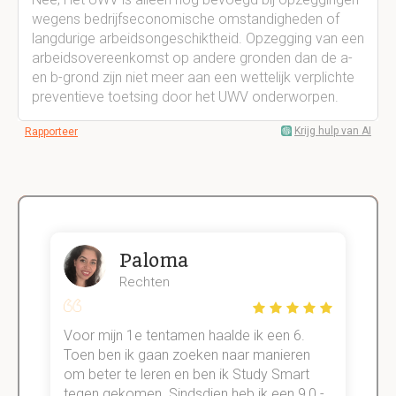
wegens bedrijfseconomische omstandigheden of
langdurige arbeidsongeschiktheid. Opzegging van een
arbeidsovereenkomst op andere gronden dan de a-
en b-grond zijn niet meer aan een wettelijk verplichte
preventieve toetsing door het UWV onderworpen.
Krijg hulp van AI
Rapporteer
Paloma
Rechten
Voor mijn 1e tentamen haalde ik een 6.
M
Toen ben ik gaan zoeken naar manieren
v
om beter te leren en ben ik Study Smart
a
tegen gekomen. Sindsdien heb ik een 9,0 -
s