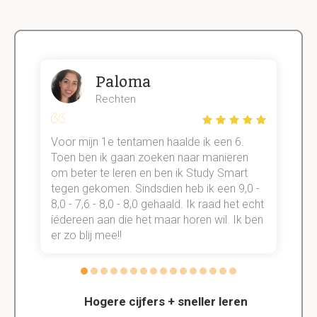
Paloma
Rechten
Voor mijn 1e tentamen haalde ik een 6.
M
Toen ben ik gaan zoeken naar manieren
v
om beter te leren en ben ik Study Smart
a
tegen gekomen. Sindsdien heb ik een 9,0 -
s
t
8,0 - 7,6 - 8,0 - 8,0 gehaald. Ik raad het echt
k
n.
íédereen aan die het maar horen wil. Ik ben
d
er zo blij mee!!
Hogere cijfers + sneller leren