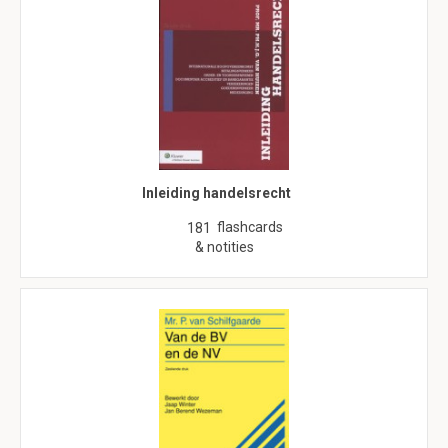
Inleiding handelsrecht
flashcards
181
& notities