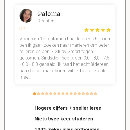
Paloma
Rechten
Voor mijn 1e tentamen haalde ik een 6. Toen
n
ben ik gaan zoeken naar manieren om beter
te leren en ben ik Study Smart tegen
gekomen. Sindsdien heb ik een 9,0 - 8,0 - 7,6
b
- 8,0 - 8,0 gehaald. Ik raad het echt íédereen
aan die het maar horen wil. Ik ben er zo blij
s
mee!!
Hogere cijfers + sneller leren
Niets twee keer studeren
100% zeker alles onthouden