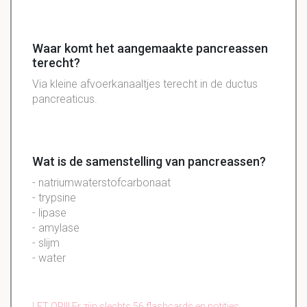
Waar komt het aangemaakte pancreassen
terecht?
Via kleine afvoerkanaaltjes terecht in de ductus
pancreaticus.
Wat is de samenstelling van pancreassen?
- natriumwaterstofcarbonaat
- trypsine
- lipase
- amylase
- slijm
- water
LET OP!!! Er zijn slechts 56 flashcards en notities