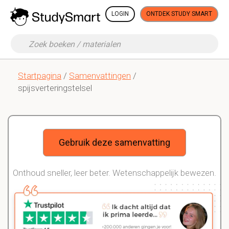
LOGIN
ONTDEK STUDY SMART
Startpagina
/
Samenvattingen
/
spijsverteringstelsel
Gebruik deze samenvatting
Onthoud sneller, leer beter. Wetenschappelijk bewezen.