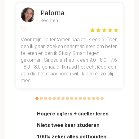
Paloma
Rechten
Voor mijn 1e tentamen haalde ik een 6. Toen
n
ben ik gaan zoeken naar manieren om beter
te leren en ben ik Study Smart tegen
gekomen. Sindsdien heb ik een 9,0 - 8,0 - 7,6
b
- 8,0 - 8,0 gehaald. Ik raad het echt íédereen
aan die het maar horen wil. Ik ben er zo blij
s
mee!!
Hogere cijfers + sneller leren
Niets twee keer studeren
100% zeker alles onthouden