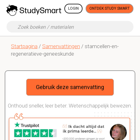
LOGIN
ONTDEK STUDY SMART
Startpagina
/
Samenvattingen
/ stamcellen-en-
regeneratieve-geneeskunde
Gebruik deze samenvatting
Onthoud sneller, leer beter. Wetenschappelijk bewezen.