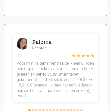
Paloma
Rechten
Voor mijn 1e tentamen haalde ik een 6. Toen
n
ben ik gaan zoeken naar manieren om beter
te leren en ben ik Study Smart tegen
gekomen. Sindsdien heb ik een 9,0 - 8,0 - 7,6
b
- 8,0 - 8,0 gehaald. Ik raad het echt íédereen
aan die het maar horen wil. Ik ben er zo blij
s
mee!!