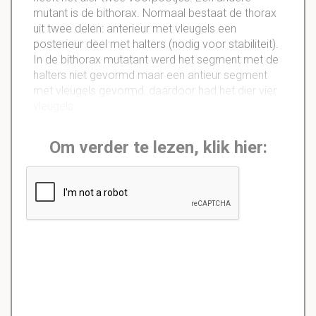
mutant is de bithorax. Normaal bestaat de thorax
uit twee delen: anterieur met vleugels een
posterieur deel met halters (nodig voor stabiliteit).
In de bithorax mutatant werd het segment met de
halters niet gevormd maar een antieur segment
met vleugels gevormd, daardoor had het dier vier
vleugels.
Om verder te lezen, klik hier: