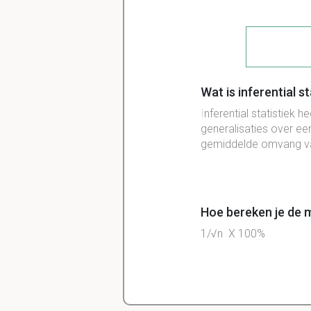
Wat is inferential st
I
nferential statistiek 
generalisaties over ee
gemiddelde omvang va
Hoe bereken je de m
1/√n X 100%