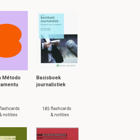
constante
tuk 2.2
ten?
ia Método
Basisboek
piamentu
journalistiek
flashcards
flashcards
185
& notities
& notities