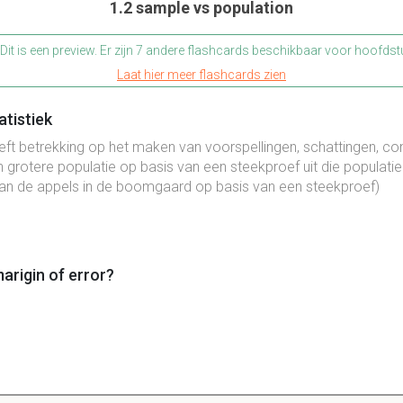
1.2 sample vs population
Dit is een preview. Er zijn 7 andere flashcards beschikbaar voor hoofdst
Laat hier meer flashcards zien
atistiek
heeft betrekking op het maken van voorspellingen, schattingen, co
n grotere populatie op basis van een steekproef uit die populatie
n de appels in de boomgaard op basis van een steekproef)
arigin of error?
2 Exploring Data with Graphs and Numerical Summarie