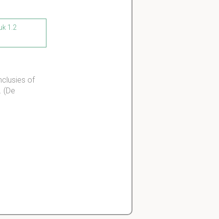
uk 1.2
nclusies of
. (De
s