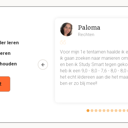
2.1 Different Types of Data
it is een preview. Er zijn 10 andere flashcards beschikbaar voor hoofds
Paloma
Laat hier meer flashcards zien
Rechten
ler leren
 tussen categorische en kwantitatieve variabelen?
al mn
Voor mijn 1e tentamen haalde ik 
n behoren tot een set van categorieën (nationaliteit), kwantitati
deren
 punten
ik gaan zoeken naar manieren om 
den die bepaalde groottes aanwijzen (gewicht)
thouden
oon een heel
en ben ik Study Smart tegen gek
 waarmee ik
heb ik een 9,0 - 8,0 - 7,6 - 8,0 - 8,
tudie gewoon
het echt íédereen aan die het maar
tussen discrete en continue variabelen in de zin van kwa
ben er zo blij mee!!
t
bben een vast
interval
en een beperkt aantal mogelijkheden (zoal
riabelen heeft ontelbare mogelijkheden (gewicht =
23,43817
kilo)
 tussen discrete en continu gegevens?