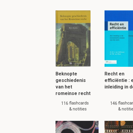
Ordinale gegeven
meeteenheid, zo
D
Wat zijn de twee mo
Beknopte
Recht en
geschiedenis
efficiëntie :
Cirkel- en staafdiagra
van het
inleiding in 
romeinse recht
flashcards
flashca
116
Wat is een Pareto-
146
& notities
& notiti
Een staafdiagram waar