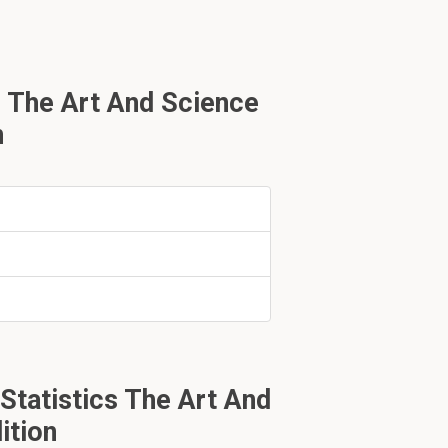
elijkheden.
nterval,
 The Art And Science
n
bij percentage
 zetten als
 intervallen
tatistics The Art And
ition