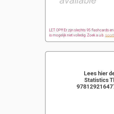
LET OP!!! Er zijn slechts 95 flashcards e
is mogelijk niet volledig. Zoek a.u.b.
soort
Lees hier d
Statistics T
9781292164779 