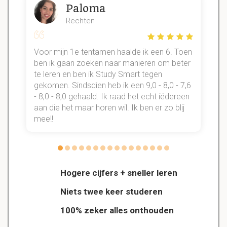
Paloma
Rechten
Voor mijn 1e tentamen haalde ik een 6. Toen
n
ben ik gaan zoeken naar manieren om beter
te leren en ben ik Study Smart tegen
gekomen. Sindsdien heb ik een 9,0 - 8,0 - 7,6
b
- 8,0 - 8,0 gehaald. Ik raad het echt íédereen
aan die het maar horen wil. Ik ben er zo blij
s
mee!!
Hogere cijfers + sneller leren
Niets twee keer studeren
100% zeker alles onthouden