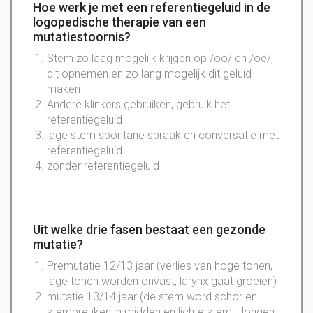
Hoe werk je met een referentiegeluid in de
logopedische therapie van een
mutatiestoornis?
Stem zo laag mogelijk krijgen op /oo/ en /oe/,
dit opnemen en zo lang mogelijk dit geluid
maken
Andere
klinkers
gebruiken, gebruik het
referentiegeluid
lage stem
spontane
spraak
en
conversatie
met
referentiegeluid
zonder
referentiegeluid
Uit welke drie fasen bestaat een gezonde
mutatie?
Premutatie 12/13 jaar (verlies van hoge tonen,
lage tonen worden onvast, larynx gaat groeien)
mutatie 13/14 jaar (de stem word schor en
stembreuken in midden en lichte stem. Jongen