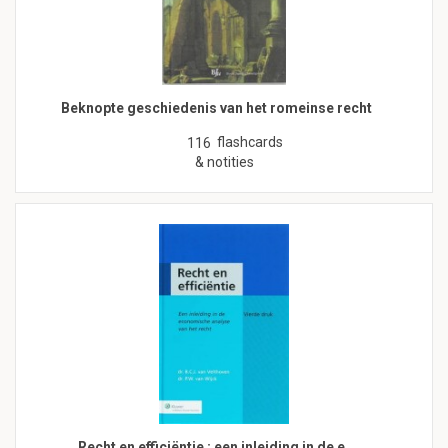
Beknopte geschiedenis van het romeinse recht
flashcards
116
& notities
Recht en efficiëntie : een inleiding in de e…