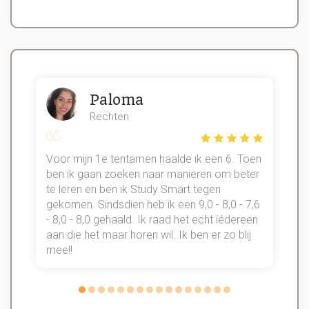
Paloma
Rechten
Voor mijn 1e tentamen haalde ik een 6. Toen
n
ben ik gaan zoeken naar manieren om beter
te leren en ben ik Study Smart tegen
gekomen. Sindsdien heb ik een 9,0 - 8,0 - 7,6
b
- 8,0 - 8,0 gehaald. Ik raad het echt íédereen
aan die het maar horen wil. Ik ben er zo blij
s
mee!!