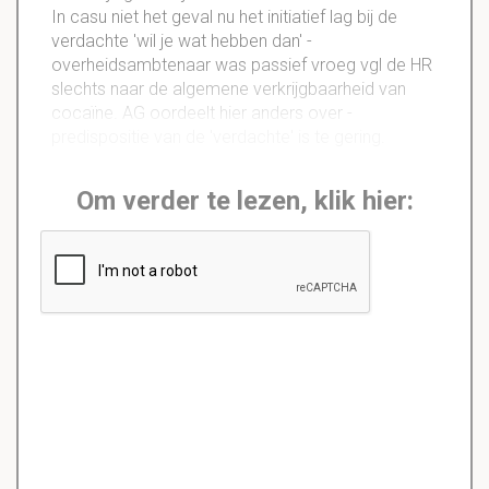
In casu niet het geval nu het initiatief lag bij de
verdachte 'wil je wat hebben dan' -
overheidsambtenaar was passief vroeg vgl de HR
slechts naar de algemene verkrijgbaarheid van
cocaïne. AG oordeelt hier anders over -
predispositie van de 'verdachte' is te gering.
Om verder te lezen, klik hier: