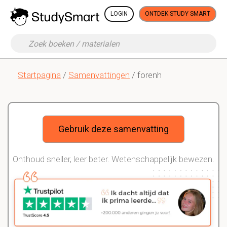
LOGIN
ONTDEK STUDY SMART
Startpagina
/
Samenvattingen
/ forenh
Gebruik deze samenvatting
Onthoud sneller, leer beter. Wetenschappelijk bewezen.