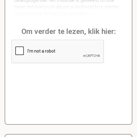
beangstigender het misbruik is geweest of hoe
meer het kind post-abuse is bedreigd hoe minder
waarschijnlijk het kind zal onthullen
Om verder te lezen, klik hier: