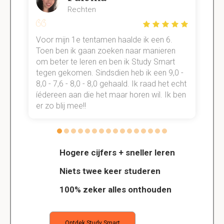
Rechten
Voor mijn 1e tentamen haalde ik een 6.
M
Toen ben ik gaan zoeken naar manieren
v
om beter te leren en ben ik Study Smart
a
tegen gekomen. Sindsdien heb ik een 9,0 -
s
t
8,0 - 7,6 - 8,0 - 8,0 gehaald. Ik raad het echt
k
n.
íédereen aan die het maar horen wil. Ik ben
d
er zo blij mee!!
Hogere cijfers + sneller leren
Niets twee keer studeren
100% zeker alles onthouden
Ontdek Study Smart