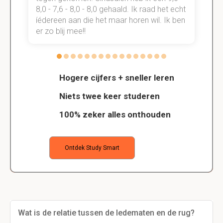
t
8,0 - 7,6 - 8,0 - 8,0 gehaald. Ik raad het echt
k
n.
íédereen aan die het maar horen wil. Ik ben
d
er zo blij mee!!
Hogere cijfers + sneller leren
Niets twee keer studeren
100% zeker alles onthouden
Ontdek Study Smart
Wat is de relatie tussen de ledematen en de rug?