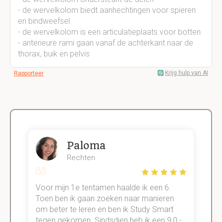
- de wervelkolom biedt aanhechtingen voor spieren
en bindweefsel
- de wervelkolom is een articulatieplaats voor botten
- anterieure rami gaan vanaf de achterkant naar de
thorax, buik en pelvis
Krijg hulp van AI
Rapporteer
Paloma
Rechten
Voor mijn 1e tentamen haalde ik een 6.
M
Toen ben ik gaan zoeken naar manieren
v
om beter te leren en ben ik Study Smart
a
tegen gekomen. Sindsdien heb ik een 9,0 -
s