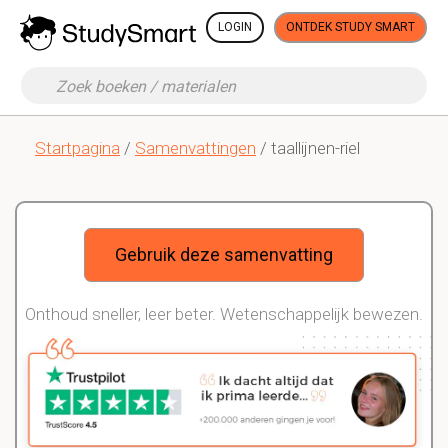
LOGIN
ONTDEK STUDY SMART
Startpagina
/
Samenvattingen
/ taallijnen-riel
Gebruik deze samenvatting
Onthoud sneller, leer beter. Wetenschappelijk bewezen.