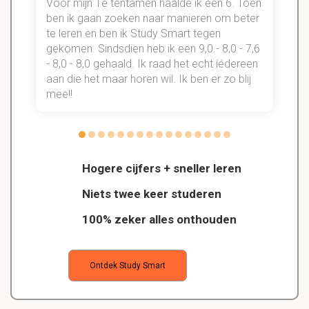
Voor mijn 1e tentamen haalde ik een 6. Toen
n
ben ik gaan zoeken naar manieren om beter
te leren en ben ik Study Smart tegen
gekomen. Sindsdien heb ik een 9,0 - 8,0 - 7,6
b
- 8,0 - 8,0 gehaald. Ik raad het echt íédereen
aan die het maar horen wil. Ik ben er zo blij
s
mee!!
Hogere cijfers + sneller leren
Niets twee keer studeren
100% zeker alles onthouden
Ontdek Study Smart