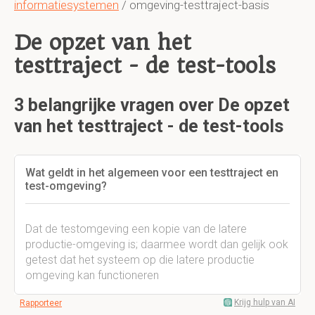
informatiesystemen
/ omgeving-testtraject-basis
De opzet van het
testtraject - de test-tools
3 belangrijke vragen over De opzet
van het testtraject - de test-tools
Wat geldt in het algemeen voor een testtraject en
test-omgeving?
Dat de testomgeving een kopie van de latere
productie-omgeving is; daarmee wordt dan gelijk ook
getest dat het systeem op die latere productie
omgeving kan functioneren
Krijg hulp van AI
Rapporteer