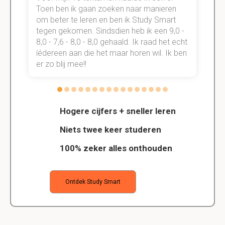
Toen ben ik gaan zoeken naar manieren
v
om beter te leren en ben ik Study Smart
a
tegen gekomen. Sindsdien heb ik een 9,0 -
s
t
8,0 - 7,6 - 8,0 - 8,0 gehaald. Ik raad het echt
k
n.
íédereen aan die het maar horen wil. Ik ben
d
er zo blij mee!!
Hogere cijfers + sneller leren
Niets twee keer studeren
100% zeker alles onthouden
Ontdek Study Smart