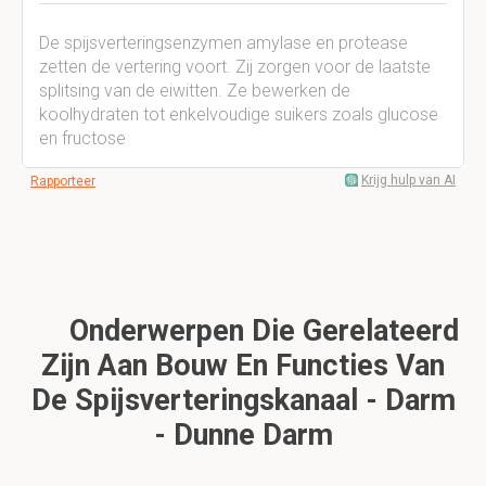
De spijsverteringsenzymen amylase en protease
zetten de vertering voort. Zij zorgen voor de laatste
splitsing van de eiwitten. Ze bewerken de
koolhydraten tot enkelvoudige suikers zoals glucose
en fructose
Krijg hulp van AI
Rapporteer
Onderwerpen Die Gerelateerd
Zijn Aan Bouw En Functies Van
De Spijsverteringskanaal - Darm
- Dunne Darm