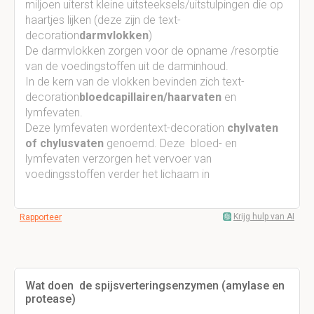
miljoen uiterst kleine uitsteeksels/uitstulpingen die op
haartjes lijken (deze zijn de text-
decoration
darmvlokken
)
De darmvlokken zorgen voor de opname /resorptie
van de voedingstoffen uit de darminhoud.
In de kern van de vlokken bevinden zich text-
decoration
bloedcapillairen/haarvaten
en
lymfevaten.
Deze lymfevaten wordentext-decoration
chylvaten
of chylusvaten
genoemd. Deze bloed- en
lymfevaten verzorgen het vervoer van
voedingsstoffen verder het lichaam in
Krijg hulp van AI
Rapporteer
Wat doen de spijsverteringsenzymen (amylase en
protease)