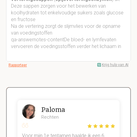
Deze sappen zorgen voor het bewerken van
koolhydraten tot enkelvoudige suikers zoals glucose
en fructose
Na de vertering zorgt de slijmvlies voor de opname
van voedingstoffen
qa-answernotes-content
De bloed- en lymfevaten
vervoeren de voedingsstoffen verder het lichaam in
Krijg hulp van AI
Rapporteer
Paloma
Rechten
Voor mijn 1e tentamen haalde ik een 6.
M