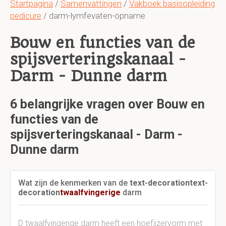
Startpagina
/
Samenvattingen
/
Vakboek basisopleiding
pedicure
/ darm-lymfevaten-opname
Bouw en functies van de
spijsverteringskanaal -
Darm - Dunne darm
6 belangrijke vragen over Bouw en
functies van de
spijsverteringskanaal - Darm -
Dunne darm
Wat zijn de kenmerken van de
text-decoration
text-
decoration
twaalfvingerige
darm
D twaalfvingerige darm heeft een hoefijzervorm met