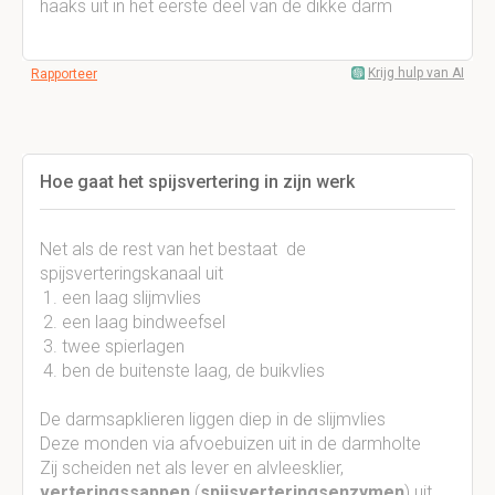
haaks uit in het eerste deel van de dikke darm
Krijg hulp van AI
Rapporteer
Hoe gaat het spijsvertering in zijn werk
Net als de rest van het bestaat de
spijsverteringskanaal uit
een laag slijmvlies
een laag bindweefsel
twee spierlagen
ben de buitenste laag, de buikvlies
De darmsapklieren liggen diep in de slijmvlies
Deze monden via afvoebuizen uit in de darmholte
Zij scheiden net als lever en alvleesklier,
verteringssappen
(
spijsverteringsenzymen
) uit