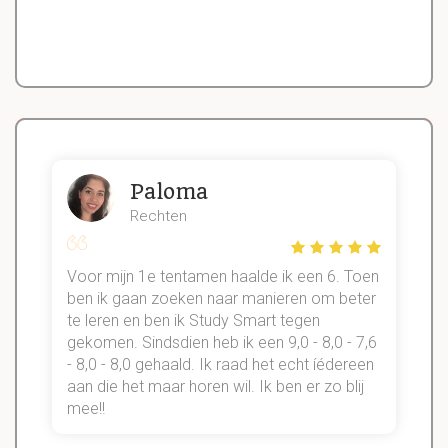
Paloma
Rechten
Voor mijn 1e tentamen haalde ik een 6. Toen
n
ben ik gaan zoeken naar manieren om beter
te leren en ben ik Study Smart tegen
gekomen. Sindsdien heb ik een 9,0 - 8,0 - 7,6
b
- 8,0 - 8,0 gehaald. Ik raad het echt íédereen
aan die het maar horen wil. Ik ben er zo blij
s
mee!!