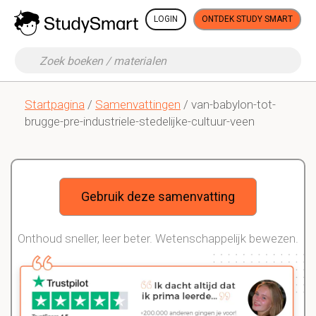
LOGIN
ONTDEK STUDY SMART
Startpagina
/
Samenvattingen
/ van-babylon-tot-
brugge-pre-industriele-stedelijke-cultuur-veen
Gebruik deze samenvatting
Onthoud sneller, leer beter. Wetenschappelijk bewezen.