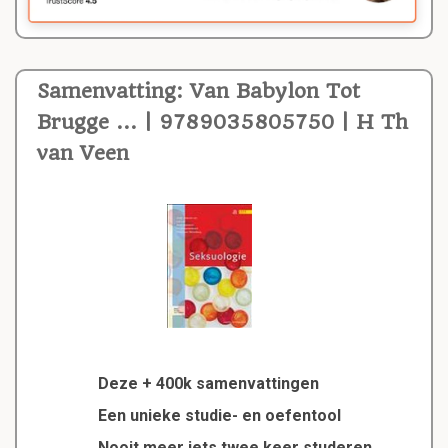
Samenvatting: Van Babylon Tot
Brugge ... | 9789035805750 | H Th
van Veen
Deze + 400k samenvattingen
Een unieke studie- en oefentool
Nooit meer iets twee keer studeren