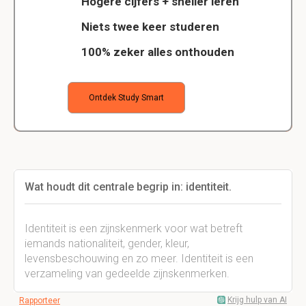
Hogere cijfers + sneller leren
Niets twee keer studeren
100% zeker alles onthouden
Ontdek Study Smart
Wat houdt dit centrale begrip in: identiteit.
Identiteit is een zijnskenmerk voor wat betreft
iemands nationaliteit, gender, kleur,
levensbeschouwing en zo meer. Identiteit is een
verzameling van gedeelde zijnskenmerken.
Krijg hulp van AI
Rapporteer