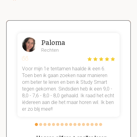
Paloma
Rechten
Voor mijn 1e tentamen haalde ik een 6.
M
Toen ben ik gaan zoeken naar manieren
v
om beter te leren en ben ik Study Smart
a
tegen gekomen. Sindsdien heb ik een 9,0 -
s
t
8,0 - 7,6 - 8,0 - 8,0 gehaald. Ik raad het echt
k
n.
íédereen aan die het maar horen wil. Ik ben
d
er zo blij mee!!