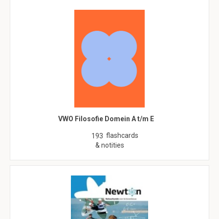
VWO Filosofie Domein A t/m E
flashcards
193
& notities