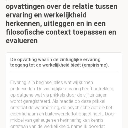
opvattingen over de relatie tussen
ervaring en werkelijkheid
herkennen, uitleggen en in een
filosofische context toepassen en
evalueren
De opvatting waarin de zintuiglijke ervaring
toegang tot de werkelijkheid biedt (empirisme).
Ervaring is in beginsel alles wat wij kunnen
ondervinden. De zintuiglijke ervaring heeft betrekking
op datgene wat via prikkels door de vijf zintuigen
wordt geregistreerd. Als reactie op deze prikkel
ontstaat de waarneming, de psychische act die het
eigen lichaam en buitenwereld tot object heeft. Door
middel van geheugen en herinnering kan kennis
ontstaan van de werkelijkheid, namelijk doordat