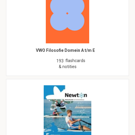
VWO Filosofie Domein A t/m E
flashcards
193
& notities