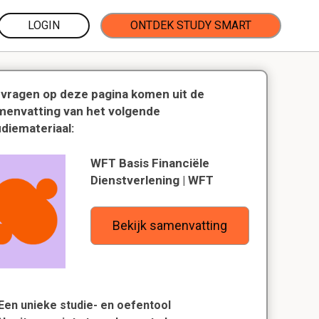
LOGIN
ONTDEK STUDY SMART
 vragen op deze pagina komen uit de
menvatting van het volgende
udiemateriaal:
WFT Basis Financiële
Dienstverlening | WFT
Bekijk samenvatting
Een unieke studie- en oefentool