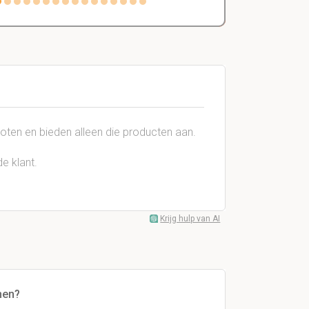
oten en bieden alleen die producten aan.
e klant.
Krijg hulp van AI
nen?