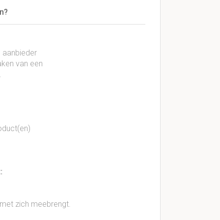
n?
e aanbieder
maken van een
.
oduct(en)
:
g met zich meebrengt.