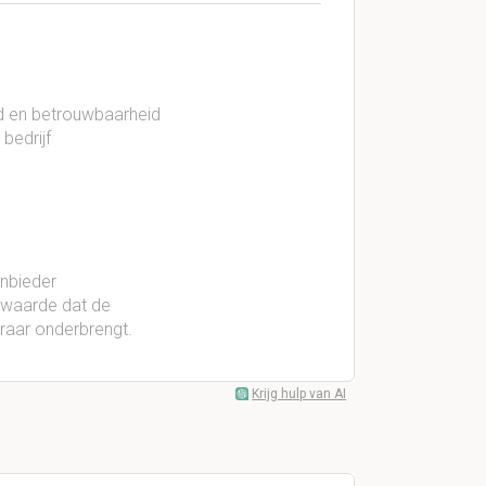
id en betrouwbaarheid
 bedrijf
anbieder
rwaarde dat de
raar onderbrengt.
Krijg hulp van AI