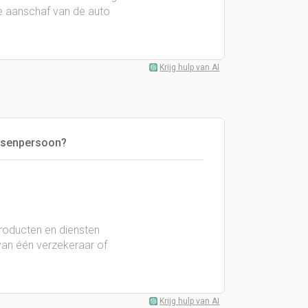
e aanschaf van de auto
Krijg hulp van AI
ussenpersoon?
producten en diensten
n één verzekeraar of
Krijg hulp van AI