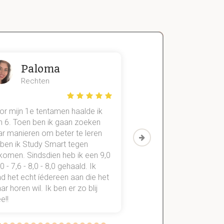
Paloma
Zeger
Rechten
Handels- wet
or mijn 1e tentamen haalde ik
Met mijn oude method
n 6. Toen ben ik gaan zoeken
geslaagd voor maar 3
ar manieren om beter te leren
vakken. Sinds ik mijn
 ben ik Study Smart tegen
aantekeningen digitaal
komen. Sindsdien heb ik een 9,0
study smart, ben ik voo
,0 - 7,6 - 8,0 - 8,0 gehaald. Ik
vakken de éérste keer
d het echt íédereen aan die het
StudySmart neemt voo
r horen wil. Ik ben er zo blij
stress van slagen of n
e!!
weg.