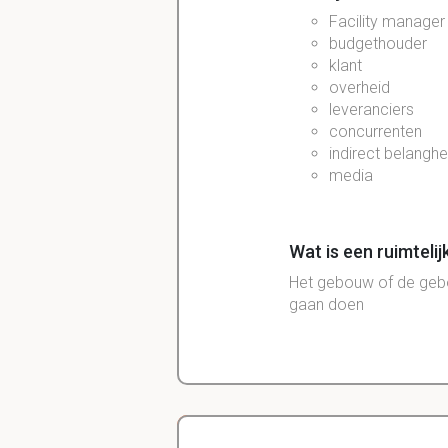
Facility manager
budgethouder
klant
overheid
leveranciers
concurrenten
indirect belang
media
Wat is een ruimtelij
Het gebouw of de gebou
gaan doen
Welke niveaus zijn e
locatie
constructie