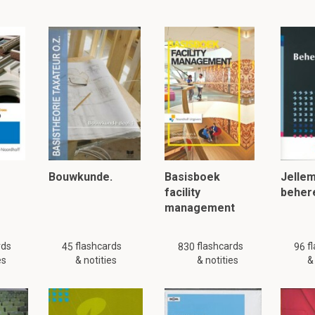
n de buitenwereld
aire rollen zijn er?
Bouwkunde.
Basisboek
Jelle
woordelijkheden van de beheerder?
facility
beher
t meer zelf uit te voeren, je sluit contracten af en richt je op m
management
rds
flashcards
flashcards
f
45
830
96
es
& notities
& notities
&
84 flashcards en notities beschikbaar voor dit materiaal. Deze samenvattin
gelijke
of
andere
samenvattingen.