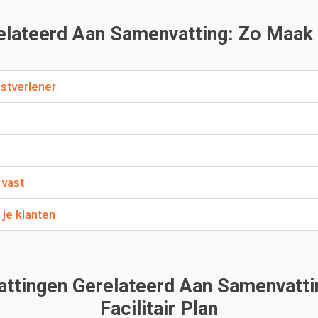
nsten
diensten
ateerd Aan Samenvatting: Zo Maak Je
e diensten
enstverlener
nterne analyse?
 vast
externe analyse?
je klanten
orwaarden vind het opstellen van een facilitaire plan p
tingen Gerelateerd Aan Samenvatti
xt van het kernproces
Facilitair Plan