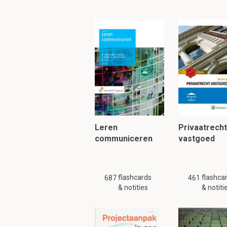
ontwikkelingen i
Welke diverse facilit
uitvoerder
beheerder
makelaar
adviseur
Leren
Privaatrecht
Wat zijn de verant
communiceren
vastgoed
besluit om diensten nie
flashcards
flashca
687
461
& notities
& notiti
LET OP!!! Er zijn slechts 
volledig. Zoek a.u.b.
soort