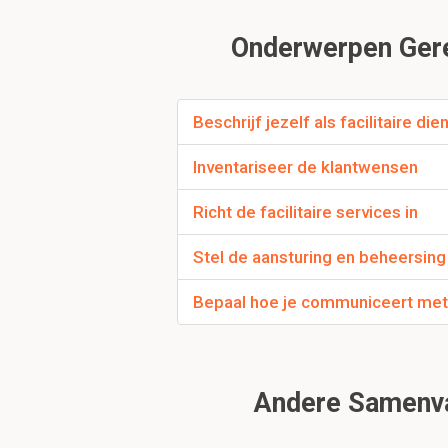
bezitgeriche die
mentaalgerichte 
Onderwerpen Gerel
informatiegerich
Beschrijf jezelf als facilitaire di
Wat valt onder de i
7s
Inventariseer de klantwensen
S&W
Richt de facilitaire services in
Stel de aansturing en beheersing
Wat valt onder de 
O&T
Bepaal hoe je communiceert met 
DESTEPI
Binnen welke randvo
Andere Samenvat
organisatieconte
huidige FO