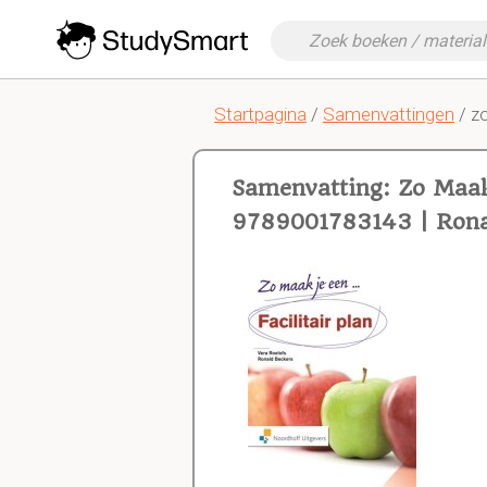
Startpagina
/
Samenvattingen
/ zo
Samenvatting: Zo Maak 
9789001783143 | Ronal