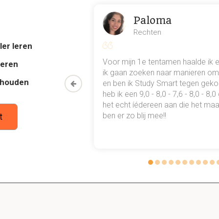
es
es
Paloma
Rechten
ler leren
s zijn er voor gebouwen?
al mn
Voor mijn 1e tentamen haalde ik 
deren
 punten
ik gaan zoeken naar manieren om 
thouden
oon een heel
en ben ik Study Smart tegen gek
 waarmee ik
heb ik een 9,0 - 8,0 - 7,6 - 8,0 - 8,
tudie gewoon
het echt íédereen aan die het maar
ben er zo blij mee!!
t
2 Beschrijf jezelf als facilitaire dienstverlener
Dit is een preview. Er zijn 8 andere flashcards beschikbaar voor hoofds
Laat hier meer flashcards zien
erleningen zijn er volgens Lovelock?
ensten