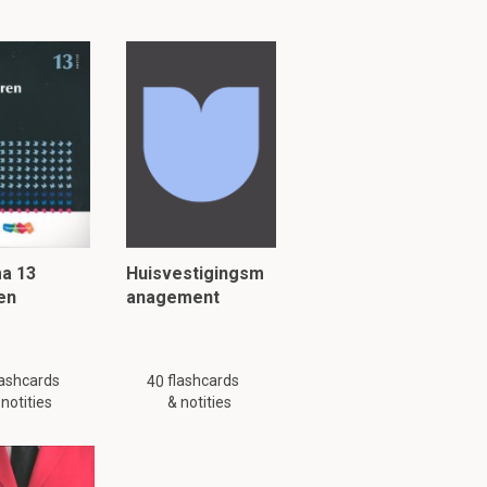
ma 13
Huisvestigingsm
en
anagement
anagen FO
lashcards
flashcards
40
 notities
& notities
g is mogelijk niet