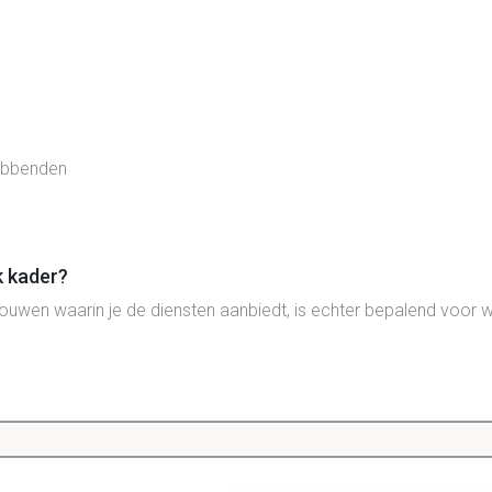
hebbenden
k kader?
wen waarin je de diensten aanbiedt, is echter bepalend voor wat
r in ruimtelijke kader?