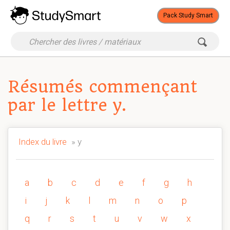
Pack Study Smart
Résumés commençant
par le lettre y.
Index du livre
» y
a
b
c
d
e
f
g
h
i
j
k
l
m
n
o
p
q
r
s
t
u
v
w
x