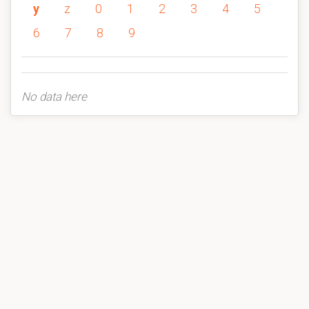
y
z
0
1
2
3
4
5
6
7
8
9
No data here