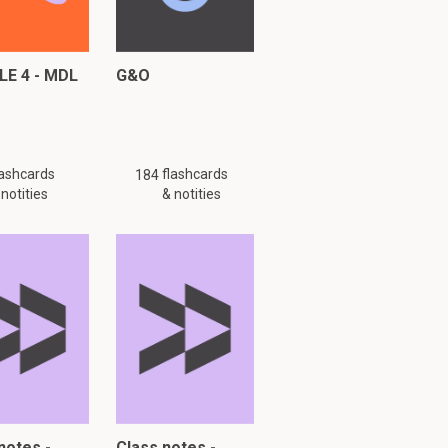
E 4 - MDL
G&O
lashcards
flashcards
184
 notities
& notities
notes -
Class notes -
g is mogelijk niet