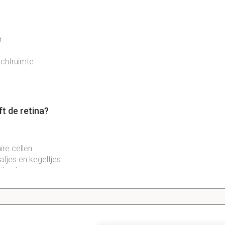
r
ochtruimte
ft de retina?
ire cellen
afjes en kegeltjes
itheel
laag*