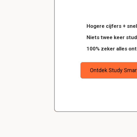
Waarmee is het gro
Delano
Het corpus vitreum, o
Diergeneeskunde
eromheen.
Hogere cijfers + snel
Dankzij StudySmart heb ik vorig jaar 
Niets twee keer stu
Hoe heet de vascula
wilt
examens gehaald en ook veel betere
100% zeker alles on
ool, en
gehaald. Maar bovenal heb ik nu gew
Het choroid, deze zit t
goede studiemethode onder de knie,
zeker weet dat ik de rest van mijn s
ga halen.
Ontdek Study Smar
Welke laag bedekt 
De conjunctiva (een m
Welke structuur hou
De zonulavezels / zonul