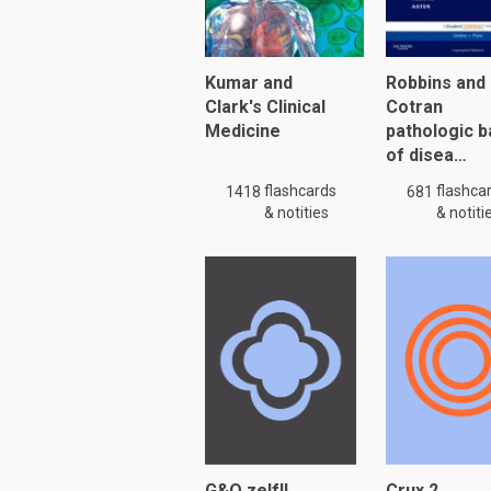
Bij een visus van 0,10 i
Kumar and
Robbins and
Wat is refractie? 
Clark's Clinical
Cotran
Lichtbreking, dit kan i
Medicine
pathologic b
of disea…
flashcards
flashca
1418
681
Druk refractie uit i
& notities
& notiti
D=1/f
D is dioptrie, de mate v
f is de brandpuntafst
In het oog:
Cornea = 40Dpt
Lens = 20 Dpt
G&O zelf!!
Crux 2
LET OP!!! Er zijn slechts 