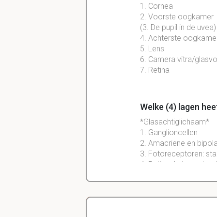
1. Cornea
2. Voorste oogkamer
(3. De pupil in de uvea)
4. Achterste oogkame
5. Lens
6. Camera vitra/glasv
7. Retina
Welke (4) lagen hee
*Glasachtiglichaam*
1. Ganglioncellen
2. Amacriene en bipola
3. Fotoreceptoren: sta
4. Retinaal pigment ep
*Choroid = vasculaire 
*Sclera*