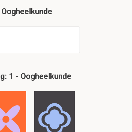
- Oogheelkunde
n.
g: 1 - Oogheelkunde
 waarde en wat
tbij staat (tov