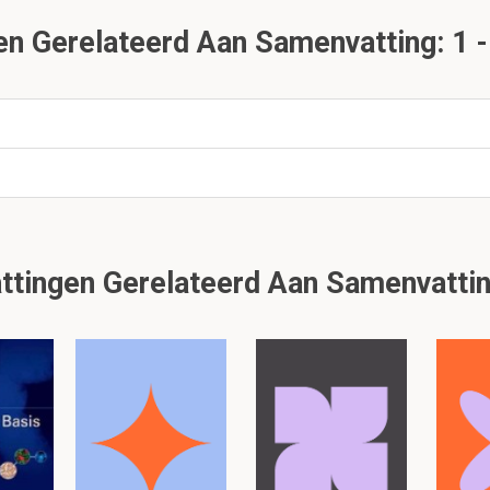
n formule:
n Gerelateerd Aan Samenvatting: 1 
uity
 iemand iets kan zien, in dit geval vingers die worden opgehoude
d waarop een persoon met een goede visus dit nog kan zien.
erzoeken zijn deze cijfers anders:
 C kaart
tingen Gerelateerd Aan Samenvattin
len kan visus variëren? Geef twee voorbeelden van een
0
aal"
an iemand het voorwerp pas goed zien als hij/zij twee keer zo dich
e visus) of als het voorwerp twee keer zo groot zou zijn.