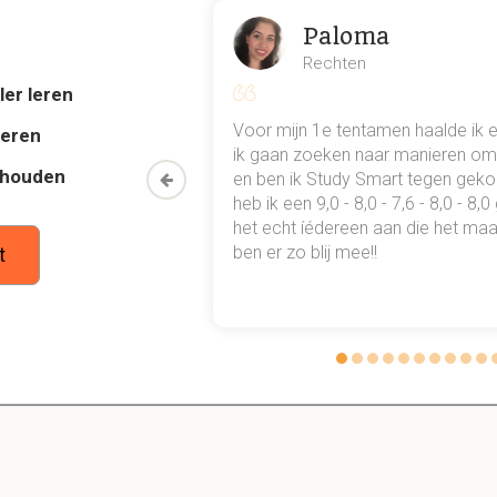
otste deel van de oogbol gevuld?
Paloma
ok wel het glasvocht: een gelachtige, transparante massa met
Rechten
ler leren
al mn
Voor mijn 1e tentamen haalde ik 
deren
ire laag in de oogbol? En waar zit deze laag tussen?
 punten
ik gaan zoeken naar manieren om 
thouden
oon een heel
en ben ik Study Smart tegen gek
ussen de retina en de sclera.
 waarmee ik
heb ik een 9,0 - 8,0 - 7,6 - 8,0 - 8,
tudie gewoon
het echt íédereen aan die het maar
ben er zo blij mee!!
t
(de voorkant van) het oog?
uceus membraan over de sclera) en de cornea (het hoornvlies).
dt de lens op zijn plek?
a ciliare.