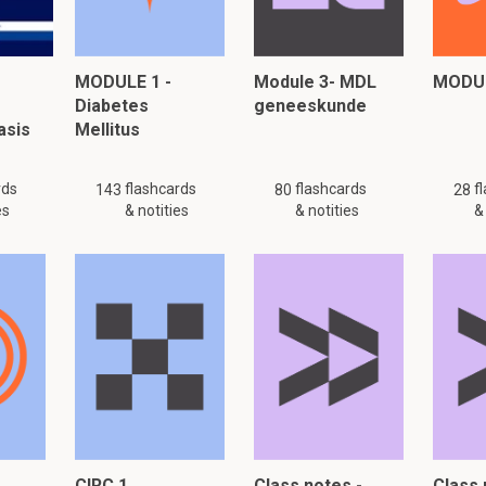
s dit een factor 10.
MODULE 1 -
Module 3- MDL
MODUL
Welke structuren hebben deze eigenschap in het oog?
Diabetes
geneeskunde
n het oog bij de cornea (2/3e) en de lens (1/3e)
asis
Mellitus
rds
flashcards
flashcards
f
143
80
28
n een formule, hoe sterk is de refractie van het oog?
es
& notities
& notities
&
an refractie.
and
CIRC 1
Class notes -
Class 
89 flashcards en notities beschikbaar voor dit materiaal. Deze samenvattin