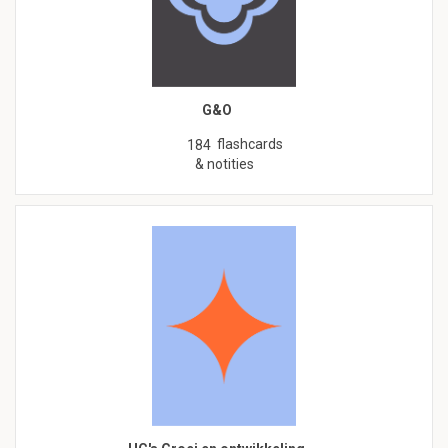
G&O
flashcards
184
& notities