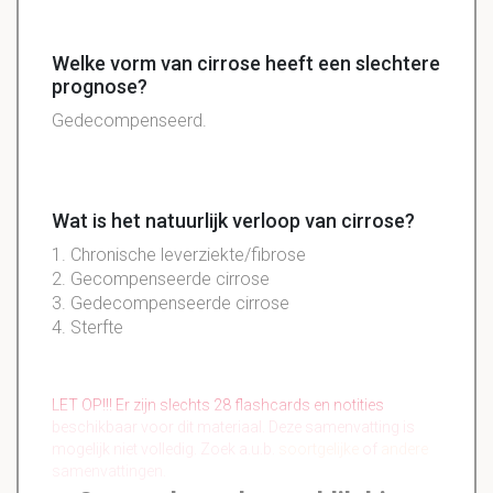
Welke vorm van cirrose heeft een slechtere
prognose?
Gedecompenseerd.
Wat is het natuurlijk verloop van cirrose?
1. Chronische leverziekte/fibrose
2. Gecompenseerde cirrose
3. Gedecompenseerde cirrose
4. Sterfte
LET OP!!! Er zijn slechts 28 flashcards en notities
beschikbaar voor dit materiaal. Deze samenvatting is
mogelijk niet volledig. Zoek a.u.b.
soortgelijke
of
andere
samenvattingen.