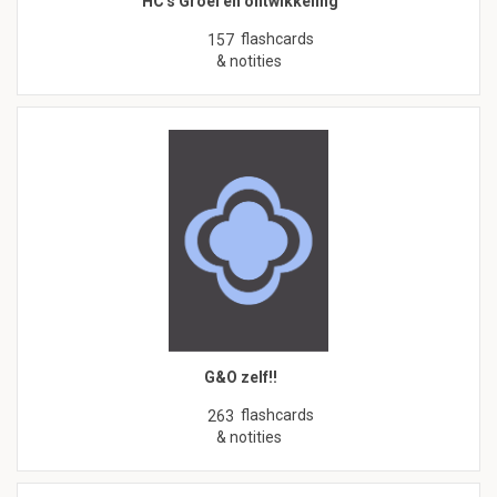
HC's Groei en ontwikkeling
flashcards
157
& notities
G&O zelf!!
flashcards
263
& notities