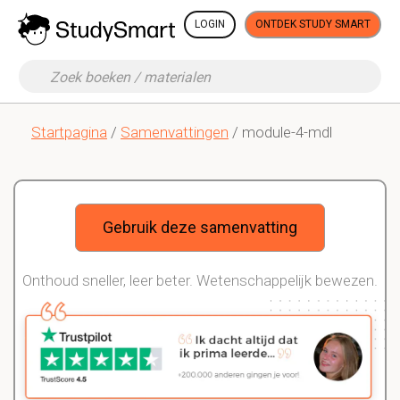
LOGIN
ONTDEK STUDY SMART
Startpagina
/
Samenvattingen
/ module-4-mdl
Gebruik deze samenvatting
Onthoud sneller, leer beter. Wetenschappelijk bewezen.