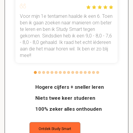
Voor mijn 1e tentamen haalde ik een 6. Toen
n
ben ik gaan zoeken naar manieren om beter
te leren en ben ik Study Smart tegen
gekomen. Sindsdien heb ik een 9,0 - 8,0 - 7,6
b
- 8,0 - 8,0 gehaald. Ik raad het echt íédereen
aan die het maar horen wil. Ik ben er zo blij
s
mee!!
Hogere cijfers + sneller leren
Niets twee keer studeren
100% zeker alles onthouden
Ontdek Study Smart