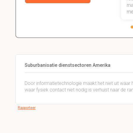
gewoon ga halen.
maa
me
Suburbanisatie dienstsectoren Amerika
Door informatietechnologie maakt het niet uit waar h
waar fysiek contact niet nodig is verhuist naar de ran
Rapporteer