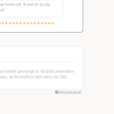
r horen wil. Ik ben er zo blij
stress van slagen of n
e!!
weg.
et bedrijf gevestigd is. Bedrijfsonderdelen
den, de frontoffice blijft wel in de CBD.
Krijg hulp van AI