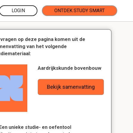
LOGIN
ONTDEK STUDY SMART
 vragen op deze pagina komen uit de
menvatting van het volgende
udiemateriaal:
Aardrijkskunde bovenbouw
Bekijk samenvatting
Een unieke studie- en oefentool