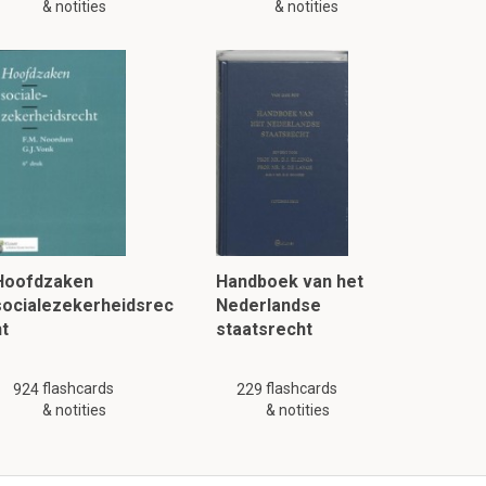
& notities
& notities
Hoofdzaken
Handboek van het
socialezekerheidsrec
Nederlandse
ht
staatsrecht
flashcards
flashcards
924
229
& notities
& notities