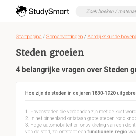
Startpagina
/
Samenvattingen
/
Aardrijkskunde bove
Steden groeien
4 belangrijke vragen over Steden g
Hoe zijn de steden in de jaren 1830-1920 uitgebre
1. Havensteden die verbonden zijn met de kust word
2. In het binnenland ontstaan grote steden rond kn
3. Hoge automobiliteit en ontwikkeling van een dich
van de stad, zo ontstaat een
functionele regio
waar