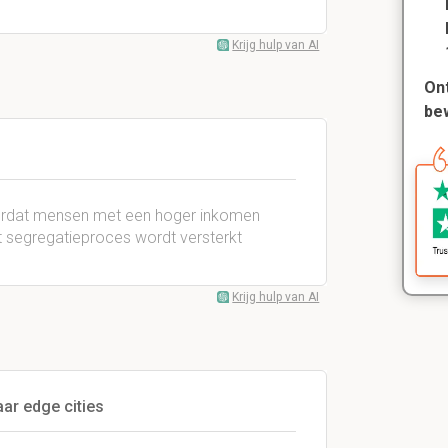
Krijg hulp van AI
Ont
be
oordat mensen met een hoger inkomen
t segregatieproces wordt versterkt
Krijg hulp van AI
ar edge cities