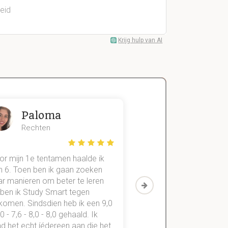
eid
Krijg hulp van AI
Paloma
Zeger
Rechten
Handels- wet
or mijn 1e tentamen haalde ik
Met mijn oude method
n 6. Toen ben ik gaan zoeken
geslaagd voor maar 3
ar manieren om beter te leren
vakken. Sinds ik mijn
 ben ik Study Smart tegen
aantekeningen digitaal
komen. Sindsdien heb ik een 9,0
study smart, ben ik voo
,0 - 7,6 - 8,0 - 8,0 gehaald. Ik
vakken de éérste keer
d het echt íédereen aan die het
StudySmart neemt voo