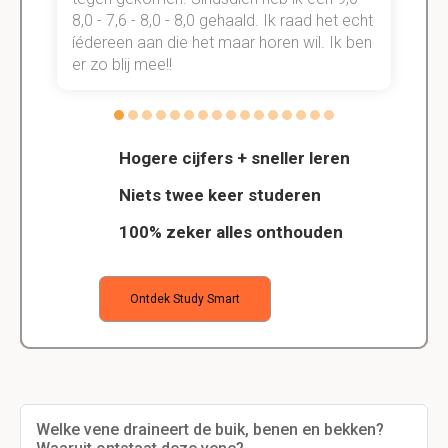
t
8,0 - 7,6 - 8,0 - 8,0 gehaald. Ik raad het echt
k
n.
íédereen aan die het maar horen wil. Ik ben
d
er zo blij mee!!
Hogere cijfers + sneller leren
Niets twee keer studeren
100% zeker alles onthouden
Ontdek Study Smart
Welke vene draineert de buik, benen en bekken?