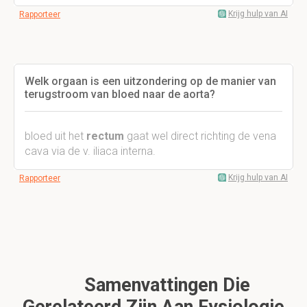
Krijg hulp van AI
Rapporteer
Welk orgaan is een uitzondering op de manier van
terugstroom van bloed naar de aorta?
bloed uit het
rectum
gaat wel direct richting de vena
cava via de v. iliaca interna.
Krijg hulp van AI
Rapporteer
Samenvattingen Die