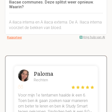
Iliacae communes. Deze splitst weer opnieuw.
Waarin?
A iliaca interna en A iliaca externa. De A. Iliaca interna
voorziet de bekken van bloed.
Krijg hulp van AI
Rapporteer
Paloma
Rechten
Voor mijn 1e tentamen haalde ik een 6.
M
Toen ben ik gaan zoeken naar manieren
v
om beter te leren en ben ik Study Smart
a
tegen gekomen. Sindsdien heb ik een 9,0 -
s