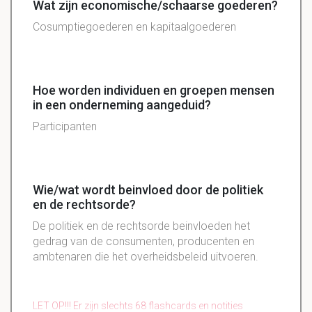
Wat zijn economische/schaarse goederen?
Cosumptiegoederen en kapitaalgoederen
Hoe worden individuen en groepen mensen
in een onderneming aangeduid?
Participanten
Wie/wat wordt beinvloed door de politiek
en de rechtsorde?
De politiek en de rechtsorde beinvloeden het
gedrag van de consumenten, producenten en
ambtenaren die het overheidsbeleid uitvoeren.
LET OP!!! Er zijn slechts 68 flashcards en notities