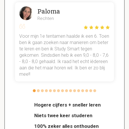
Paloma
Rechten
Voor mijn 1e tentamen haalde ik een 6. Toen
n
ben ik gaan zoeken naar manieren om beter
te leren en ben ik Study Smart tegen
gekomen. Sindsdien heb ik een 9,0 - 8,0 - 7,6
b
- 8,0 - 8,0 gehaald. Ik raad het echt íédereen
aan die het maar horen wil. Ik ben er zo blij
s
mee!!
Hogere cijfers + sneller leren
Niets twee keer studeren
100% zeker alles onthouden