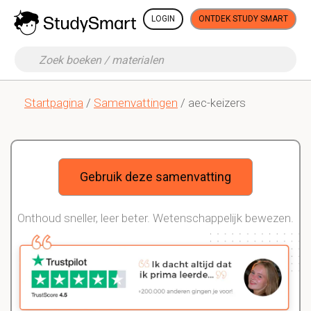
LOGIN
ONTDEK STUDY SMART
Startpagina
/
Samenvattingen
/ aec-keizers
Gebruik deze samenvatting
Onthoud sneller, leer beter. Wetenschappelijk bewezen.