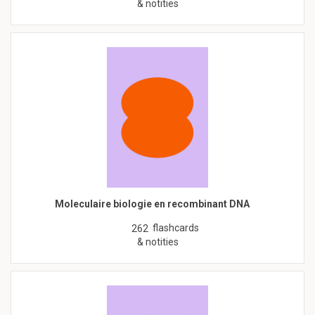
& notities
Moleculaire biologie en recombinant DNA
flashcards
262
& notities