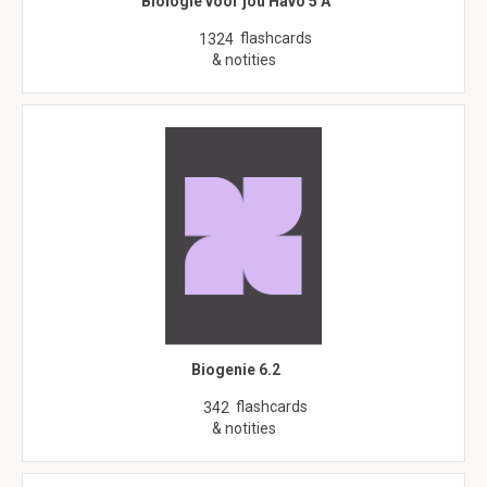
Biologie voor jou Havo 5 A
flashcards
1324
& notities
Biogenie 6.2
flashcards
342
& notities