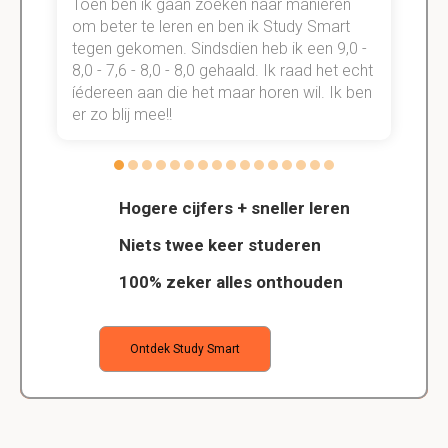
Toen ben ik gaan zoeken naar manieren
v
om beter te leren en ben ik Study Smart
a
tegen gekomen. Sindsdien heb ik een 9,0 -
s
t
8,0 - 7,6 - 8,0 - 8,0 gehaald. Ik raad het echt
k
n.
íédereen aan die het maar horen wil. Ik ben
d
er zo blij mee!!
Hogere cijfers + sneller leren
Niets twee keer studeren
100% zeker alles onthouden
Ontdek Study Smart