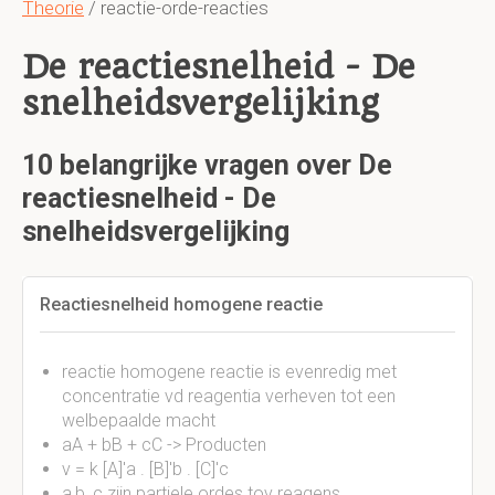
Theorie
/ reactie-orde-reacties
De reactiesnelheid - De
snelheidsvergelijking
10 belangrijke vragen over De
reactiesnelheid - De
snelheidsvergelijking
Reactiesnelheid homogene reactie
reactie homogene reactie is evenredig met
concentratie vd reagentia verheven tot een
welbepaalde macht
aA + bB + cC -> Producten
v = k [A]'a . [B]'b . [C]'c
a,b, c zijn partiele ordes tov reagens