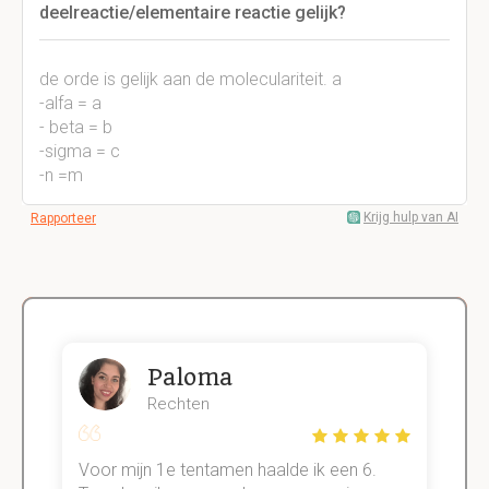
deelreactie/elementaire reactie gelijk?
de orde is gelijk aan de moleculariteit. a
-alfa = a
- beta = b
-sigma = c
-n =m
Krijg hulp van AI
Rapporteer
Paloma
Rechten
Voor mijn 1e tentamen haalde ik een 6.
M