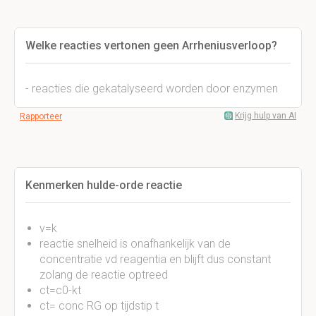
Welke reacties vertonen geen Arrheniusverloop?
- reacties die gekatalyseerd worden door enzymen
Krijg hulp van AI
Rapporteer
Kenmerken hulde-orde reactie
v=k
reactie snelheid is onafhankelijk van de
concentratie vd reagentia en blijft dus constant
zolang de reactie optreed
ct=c0-kt
ct= conc RG op tijdstip t