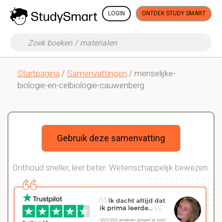
LOGIN
ONTDEK STUDY SMART
Startpagina
/
Samenvattingen
/ menselijke-
biologie-en-celbiologie-cauwenberg
Gebruik deze samenvatting
Onthoud sneller, leer beter. Wetenschappelijk bewezen.