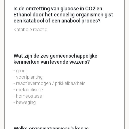
Is de omzetting van glucose in CO2 en
Ethanol door het eencellig organismen gist
een katabool of een anabool proces?
Katabole reactie
Wat zijn de zes gemeenschappelijke
kenmerken van levende wezens?
- groei
- voortplanting
- reactievermogen / prikkelbaarheid
- metabolisme
- homeostase
- beweging
Welke organisatieniveau's ken je