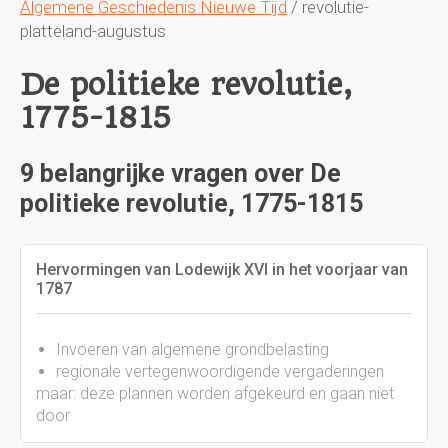
Algemene Geschiedenis Nieuwe Tijd
/ revolutie-
platteland-augustus
De politieke revolutie,
1775-1815
9 belangrijke vragen over De
politieke revolutie, 1775-1815
Hervormingen van Lodewijk XVI in het voorjaar van
1787
Invoeren van algemene grondbelasting
regionale vertegenwoordigende vergaderingen
maar: deze plannen worden afgekeurd en gaan niet
door