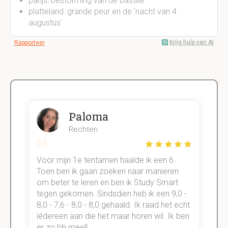
parijs: bestorming van de bastille
platteland: grande peur en de 'nacht van 4
augustus'
Krijg hulp van AI
Rapporteer
Paloma
Rechten
Voor mijn 1e tentamen haalde ik een 6.
M
Toen ben ik gaan zoeken naar manieren
v
om beter te leren en ben ik Study Smart
a
tegen gekomen. Sindsdien heb ik een 9,0 -
s
t
8,0 - 7,6 - 8,0 - 8,0 gehaald. Ik raad het echt
k
n.
íédereen aan die het maar horen wil. Ik ben
d
er zo blij mee!!