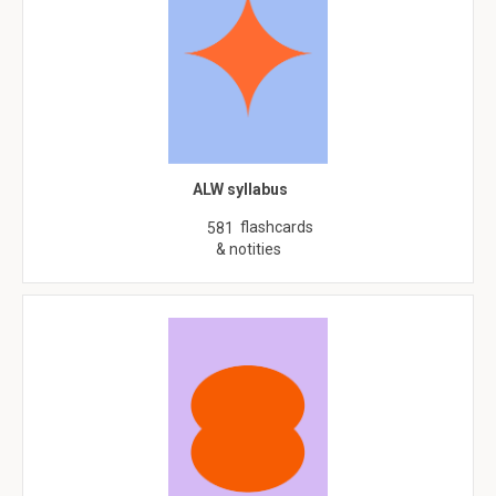
ALW syllabus
flashcards
581
& notities