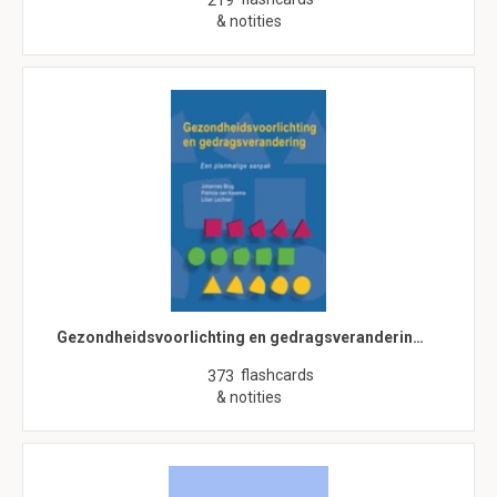
219
& notities
Gezondheidsvoorlichting en gedragsveranderin…
flashcards
373
& notities