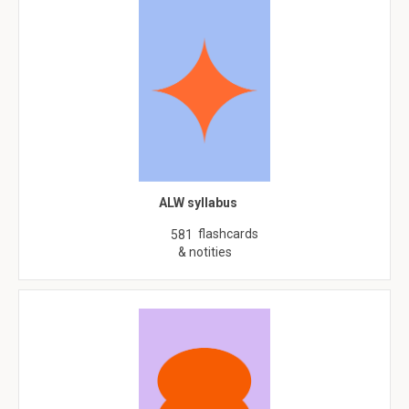
ALW syllabus
flashcards
581
& notities