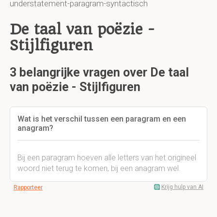
understatement-paragram-syntactisch
De taal van poëzie -
Stijlfiguren
3 belangrijke vragen over De taal
van poëzie - Stijlfiguren
Wat is het verschil tussen een paragram en een
anagram?
Bij een paragram hoeven alle letters van het origineel
woord niet terug te komen, bij een anagram wel.
Krijg hulp van AI
Rapporteer